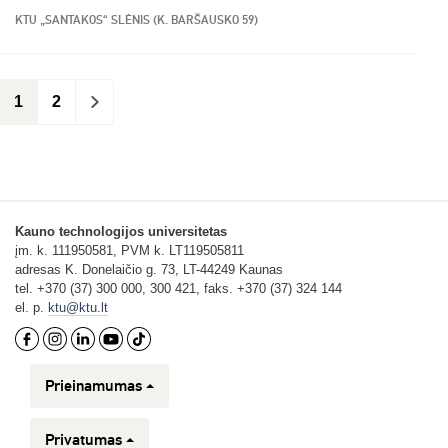
KTU „SANTAKOS“ SLĖNIS (K. BARŠAUSKO 59)
1
2
>
Kauno technologijos universitetas
įm. k. 111950581, PVM k. LT119505811
adresas K. Donelaičio g. 73, LT-44249 Kaunas
tel. +370 (37) 300 000, 300 421, faks. +370 (37) 324 144
el. p.
ktu@ktu.lt
Prieinamumas
Privatumas