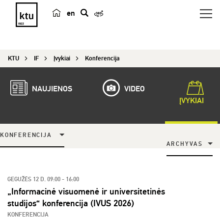
en
p
a
i
KTU
IF
Įvykiai
Konferencija
e
š
k
NAUJIENOS
VIDEO
a
ĮVYKIAI
KONFERENCIJA
ARCHYVAS
GEGUŽĖS 12 D. 09:00 - 16:00
„Informacinė visuomenė ir universitetinės
studijos“ konferencija (IVUS 2026)
KONFERENCIJA