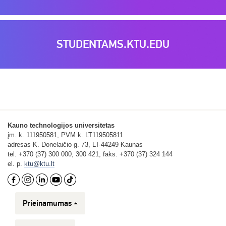
STUDENTAMS.KTU.EDU
Kauno technologijos universitetas
įm. k. 111950581, PVM k. LT119505811
adresas K. Donelaičio g. 73, LT-44249 Kaunas
tel. +370 (37) 300 000, 300 421, faks. +370 (37) 324 144
el. p.
ktu@ktu.lt
Prieinamumas