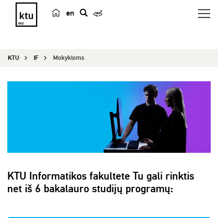
en
p
a
i
KTU
IF
Mokykloms
e
š
k
a
KTU Informatikos fakultete Tu gali rinktis
net iš 6 bakalauro studijų programų: