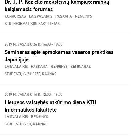
Dr. J. P. Kazicko moksleivių kompiuterininkų
baigiamasis forumas
KONKURSAS
LAISVALAIKIS
PASKAITA
RENGINYS
KTU INFORMATIKOS FAKULTETAS
2019 M. VASARIO 26 D. 16:00 - 18:00
Seminaras apie apmokamas vasaros praktikas
Japonijoje
LAISVALAIKIS
PASKAITA
RENGINYS
SEMINARAS
STUDENTŲ G. 50-325F, KAUNAS
2019 M. VASARIO 16 D. 12:00 - 16:00
Lietuvos valstybės atkūrimo diena KTU
Informatikos fakultete
LAISVALAIKIS
RENGINYS
STUDENTŲ G. 50, KAUNAS