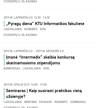
STUDENTŲ G. 50, KAUNAS
2019 M. LAPKRIČIO 6 D. 12:30 - 13:30
„Pyragų diena” KTU Informatikos fakultete
LAISVALAIKIS
RENGINYS
KITA
STUDENTŲ G. 50, KAUNAS
2019 M. LAPKRIČIO 6 D. - 2019 M. GRUODŽIO 6 D.
Įmonė “Intermedix” skelbia konkursą
skatinamosioms stipendijoms
KONKURSAS
LAISVALAIKIS
KITA
2019 M. SPALIO 23 D. 16:00 - 17:00
Seminaras | Kaip susirasti praktikos vietą
užsienyje?
LAISVALAIKIS
MOKYMAI
PASKAITA
RENGINYS
SEMINARAS
STUDENTŲ G. 50-, KAUNAS