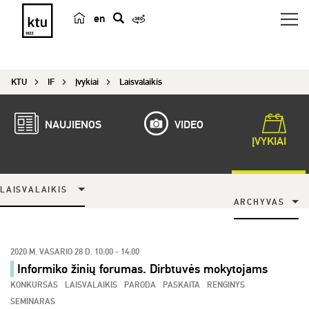
en
p
a
i
KTU
IF
Įvykiai
Laisvalaikis
e
š
k
NAUJIENOS
VIDEO
a
ĮVYKIAI
LAISVALAIKIS
ARCHYVAS
2020 M. VASARIO 28 D. 10:00 - 14:00
Informiko žinių forumas. Dirbtuvės mokytojams
KONKURSAS
LAISVALAIKIS
PARODA
PASKAITA
RENGINYS
SEMINARAS