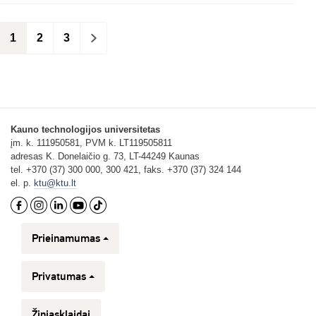
1
2
3
>
Kauno technologijos universitetas
įm. k. 111950581, PVM k. LT119505811
adresas K. Donelaičio g. 73, LT-44249 Kaunas
tel. +370 (37) 300 000, 300 421, faks. +370 (37) 324 144
el. p.
ktu@ktu.lt
Prieinamumas
Privatumas
Žiniasklaidai