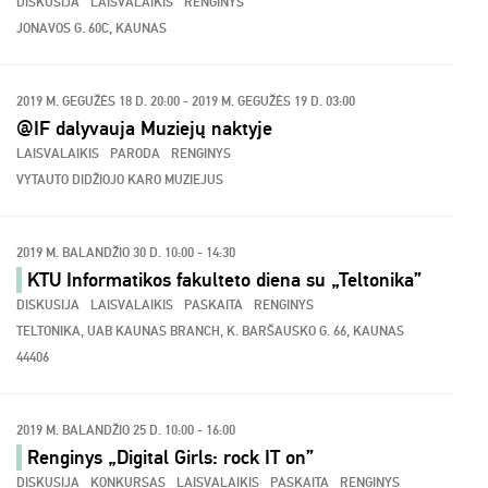
DISKUSIJA
LAISVALAIKIS
RENGINYS
JONAVOS G. 60C, KAUNAS
2019 M. GEGUŽĖS 18 D. 20:00 - 2019 M. GEGUŽĖS 19 D. 03:00
@IF dalyvauja Muziejų naktyje
LAISVALAIKIS
PARODA
RENGINYS
VYTAUTO DIDŽIOJO KARO MUZIEJUS
2019 M. BALANDŽIO 30 D. 10:00 - 14:30
KTU Informatikos fakulteto diena su „Teltonika”
DISKUSIJA
LAISVALAIKIS
PASKAITA
RENGINYS
TELTONIKA, UAB KAUNAS BRANCH, K. BARŠAUSKO G. 66, KAUNAS
44406
2019 M. BALANDŽIO 25 D. 10:00 - 16:00
Renginys „Digital Girls: rock IT on”
DISKUSIJA
KONKURSAS
LAISVALAIKIS
PASKAITA
RENGINYS