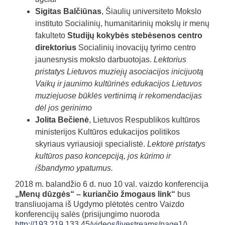
Sigitas Balčiūnas
, Šiaulių universiteto Mokslo
instituto Socialinių, humanitarinių mokslų ir menų
fakulteto
Studijų kokybės stebėsenos centro
direktorius
Socialinių inovacijų tyrimo centro
jaunesnysis mokslo darbuotojas.
Lektorius
pristatys Lietuvos muziejų̨ asociacijos inicijuotą
Vaikų ir jaunimo kultūrinės edukacijos Lietuvos
muziejuose būklės vertinimą ir rekomendacijas
dėl jos gerinimo
Jolita Bečienė
, Lietuvos Respublikos kultūros
ministerijos Kultūros edukacijos politikos
skyriaus vyriausioji specialistė.
Lektorė pristatys
kultūros paso koncepciją, jos kūrimo ir
išbandymo ypatumus.
2018 m. balandžio 6 d. nuo 10 val. vaizdo konferencija
„Menų dūzgės“ – kuriančio žmogaus link“
bus
transliuojama iš Ugdymo plėtotės centro Vaizdo
konferencijų salės (prisijungimo nuoroda
http://193.219.133.45/videos/livestreams/page1/
)