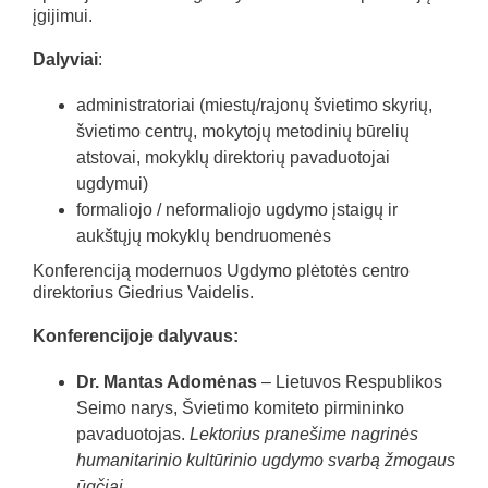
įgijimui.
Dalyviai
:
administratoriai (miestų/rajonų švietimo skyrių,
švietimo centrų, mokytojų metodinių būrelių
atstovai, mokyklų direktorių pavaduotojai
ugdymui)
formaliojo / neformaliojo ugdymo įstaigų ir
aukštųjų mokyklų bendruomenės
Konferenciją modernuos Ugdymo plėtotės centro
direktorius Giedrius Vaidelis.
Konferencijoje dalyvaus:
Dr. Mantas Adomėnas
– Lietuvos Respublikos
Seimo narys, Švietimo komiteto pirmininko
pavaduotojas.
Lektorius pranešime nagrinės
humanitarinio kultūrinio ugdymo svarbą žmogaus
ūgčiai