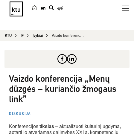
en
p
a
i
KTU
IF
Įvykiai
Vaizdo konferencija „Menų dūzgės – k...
e
š
k
a
Vaizdo konferencija „Menų
dūzgės – kuriančio žmogaus
link”
DISKUSIJA
Konferencijos
tikslas
– aktualizuoti kultūrinį ugdymą,
aptarti jo atveriamas galimybes XXI a. kompetencijų