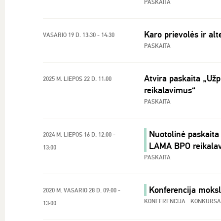
PASKAITA
Karo prievolės ir al
VASARIO 19 D. 13:30 - 14:30
PASKAITA
Atvira paskaita „Užp
2025 M. LIEPOS 22 D. 11:00
reikalavimus“
PASKAITA
Nuotolinė paskaita 
2024 M. LIEPOS 16 D. 12:00 -
LAMA BPO reikala
13:00
PASKAITA
Konferencija moksl
2020 M. VASARIO 28 D. 09:00 -
KONFERENCIJA
KONKURSA
13:00