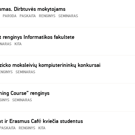
rumas. Dirbtuvės mokytojams
PARODA
PASKAITA
RENGINYS
SEMINARAS
 renginys Informatikos fakultete
INARAS
KITA
zicko moksleivių kompiuterininkų konkursai
ENGINYS
SEMINARAS
rning Course” renginys
GINYS
SEMINARAS
nt ir Erasmus Café kviečia studentus
PASKAITA
RENGINYS
KITA