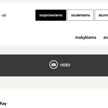
stojantiesiems
studentams
alumn
mokykloms
st
VIDEO
 Kay