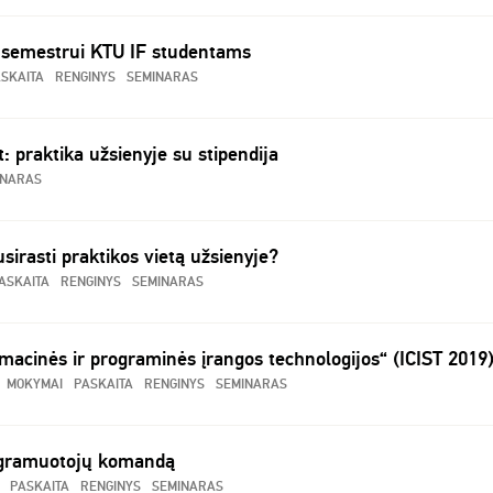
o semestrui KTU IF studentams
SKAITA
RENGINYS
SEMINARAS
 praktika užsienyje su stipendija
INARAS
sirasti praktikos vietą užsienyje?
ASKAITA
RENGINYS
SEMINARAS
rmacinės ir programinės įrangos technologijos“ (ICIST 2019
MOKYMAI
PASKAITA
RENGINYS
SEMINARAS
ogramuotojų komandą
PASKAITA
RENGINYS
SEMINARAS