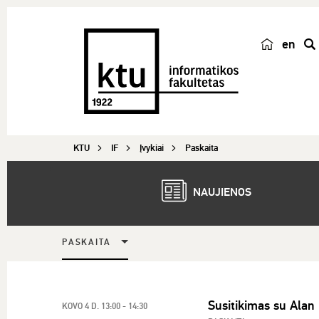
en
p
a
i
e
š
KTU
IF
Įvykiai
Paskaita
k
a
NAUJIENOS
PASKAITA
Susitikimas su Alan
KOVO 4 D. 13:00 - 14:30