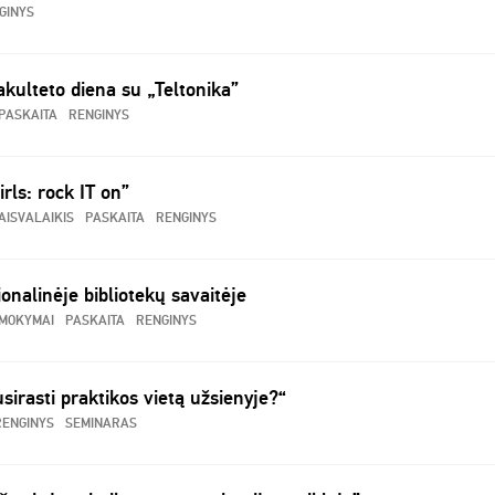
GINYS
akulteto diena su „Teltonika”
PASKAITA
RENGINYS
irls: rock IT on”
AISVALAIKIS
PASKAITA
RENGINYS
onalinėje bibliotekų savaitėje
MOKYMAI
PASKAITA
RENGINYS
irasti praktikos vietą užsienyje?“
RENGINYS
SEMINARAS