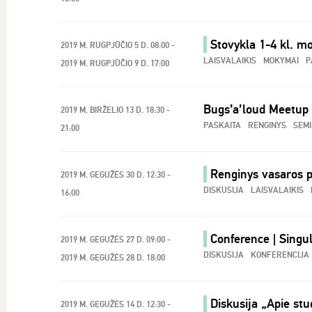
Stovykla 1-4 kl. m
2019 M. RUGPJŪČIO 5 D. 08:00 -
LAISVALAIKIS
MOKYMAI
P
2019 M. RUGPJŪČIO 9 D. 17:00
Bugs’a’loud Meetup
2019 M. BIRŽELIO 13 D. 18:30 -
PASKAITA
RENGINYS
SEM
21:00
Renginys vasaros p
2019 M. GEGUŽĖS 30 D. 12:30 -
DISKUSIJA
LAISVALAIKIS
16:00
Conference | Singu
2019 M. GEGUŽĖS 27 D. 09:00 -
DISKUSIJA
KONFERENCIJA
2019 M. GEGUŽĖS 28 D. 18:00
Diskusija „Apie stud
2019 M. GEGUŽĖS 14 D. 12:30 -