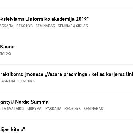
oksleiviams „Informiko akademija 2019”
ASKAITA
RENGINYS
SEMINARAS
SEMINARŲ CIKLAS
 Kaune
INARAS
raktikoms įmonėse „Vasara prasmingai: kelias karjeros lin
PASKAITA
RENGINYS
larityU Nordic Summit
LAISVALAIKIS
MOKYMAI
PASKAITA
RENGINYS
SEMINARAS
ijas kitaip”