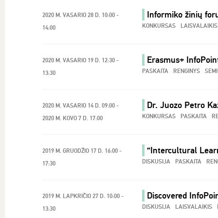
Informiko žinių fo
2020 M. VASARIO 28 D. 10:00 -
KONKURSAS
LAISVALAIKIS
14:00
Erasmus+ InfoPoint
2020 M. VASARIO 19 D. 12:30 -
PASKAITA
RENGINYS
SEM
13:30
Dr. Juozo Petro Ka
2020 M. VASARIO 14 D. 09:00 -
KONKURSAS
PASKAITA
R
2020 M. KOVO 7 D. 17:00
“Intercultural Lea
2019 M. GRUODŽIO 17 D. 16:00 -
DISKUSIJA
PASKAITA
REN
17:30
Discovered InfoPoi
2019 M. LAPKRIČIO 27 D. 10:00 -
DISKUSIJA
LAISVALAIKIS
13:30