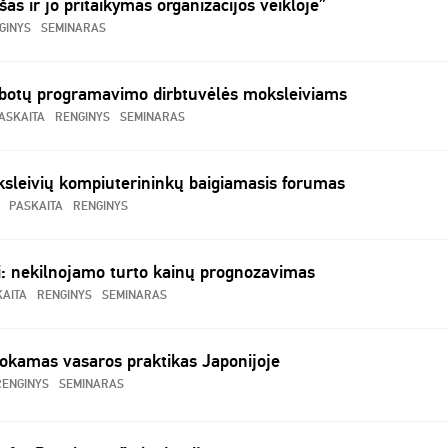
s ir jo pritaikymas organizacijos veikloje”
GINYS
SEMINARAS
robotų programavimo dirbtuvėlės moksleiviams
ASKAITA
RENGINYS
SEMINARAS
oksleivių kompiuterininkų baigiamasis forumas
PASKAITA
RENGINYS
: nekilnojamo turto kainų prognozavimas
AITA
RENGINYS
SEMINARAS
okamas vasaros praktikas Japonijoje
RENGINYS
SEMINARAS