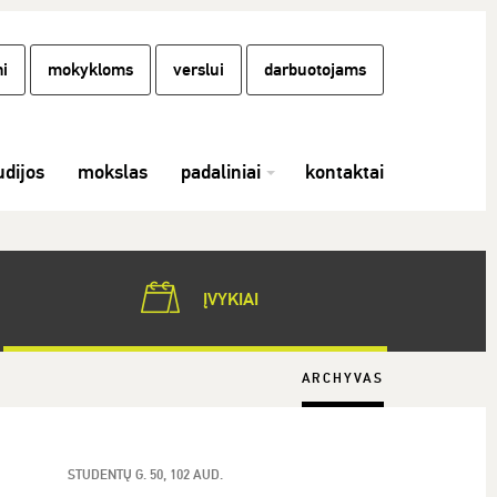
i
mokykloms
verslui
darbuotojams
udijos
mokslas
padaliniai
kontaktai
ĮVYKIAI
ARCHYVAS
STUDENTŲ G. 50, 102 AUD.