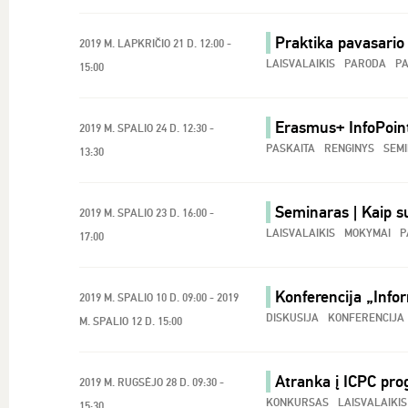
Praktika pavasari
2019 M. LAPKRIČIO 21 D. 12:00 -
LAISVALAIKIS
PARODA
PA
15:00
Erasmus+ InfoPoint:
2019 M. SPALIO 24 D. 12:30 -
PASKAITA
RENGINYS
SEM
13:30
Seminaras | Kaip su
2019 M. SPALIO 23 D. 16:00 -
LAISVALAIKIS
MOKYMAI
P
17:00
Konferencija „Info
2019 M. SPALIO 10 D. 09:00 - 2019
DISKUSIJA
KONFERENCIJA
M. SPALIO 12 D. 15:00
Atranka į ICPC pr
2019 M. RUGSĖJO 28 D. 09:30 -
KONKURSAS
LAISVALAIKIS
15:30