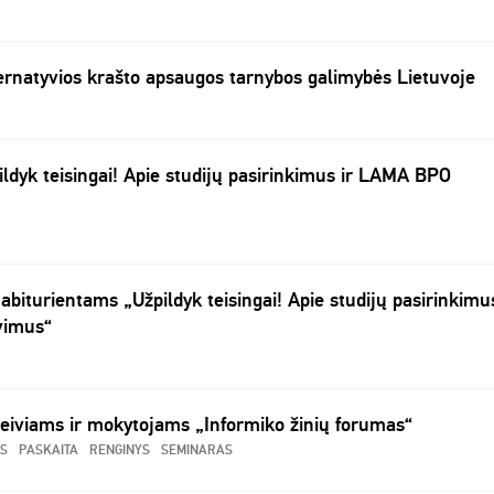
ternatyvios krašto apsaugos tarnybos galimybės Lietuvoje
ildyk teisingai! Apie studijų pasirinkimus ir LAMA BPO
abiturientams „Užpildyk teisingai! Apie studijų pasirinkimus
vimus“
eiviams ir mokytojams „Informiko žinių forumas“
S
PASKAITA
RENGINYS
SEMINARAS