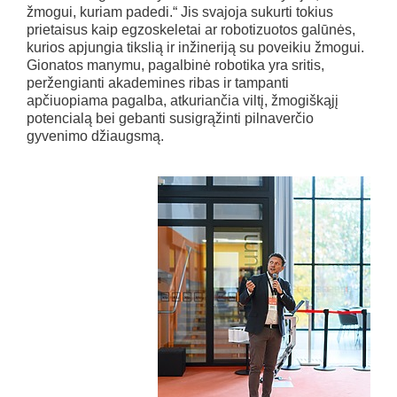
žmogui, kuriam padedi.“ Jis svajoja sukurti tokius
prietaisus kaip egzoskeletai ar robotizuotos galūnės,
kurios apjungia tikslią ir inžineriją su poveikiu žmogui.
Gionatos manymu, pagalbinė robotika yra sritis,
peržengianti akademines ribas ir tampanti
apčiuopiama pagalba, atkuriančia viltį, žmogiškąjį
potencialą bei gebanti susigrąžinti pilnaverčio
gyvenimo džiaugsmą.