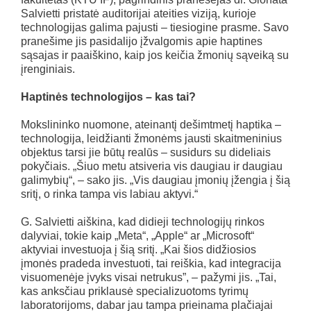
Salvietti pristatė auditorijai ateities viziją, kurioje
technologijas galima pajusti – tiesiogine prasme. Savo
pranešime jis pasidalijo įžvalgomis apie haptines
sąsajas ir paaiškino, kaip jos keičia žmonių sąveiką su
įrenginiais.
Haptinės technologijos – kas tai?
Mokslininko nuomone, ateinantį dešimtmetį haptika –
technologija, leidžianti žmonėms jausti skaitmeninius
objektus tarsi jie būtų realūs – susidurs su dideliais
pokyčiais. „Šiuo metu atsiveria vis daugiau ir daugiau
galimybių“, – sako jis. „Vis daugiau įmonių įžengia į šią
sritį, o rinka tampa vis labiau aktyvi.“
G. Salvietti aiškina, kad didieji technologijų rinkos
dalyviai, tokie kaip „Meta“, „Apple“ ar „Microsoft“
aktyviai investuoja į šią sritį. „Kai šios didžiosios
įmonės pradeda investuoti, tai reiškia, kad integracija
visuomenėje įvyks visai netrukus”, – pažymi jis. „Tai,
kas anksčiau priklausė specializuotoms tyrimų
laboratorijoms, dabar jau tampa prieinama plačiajai