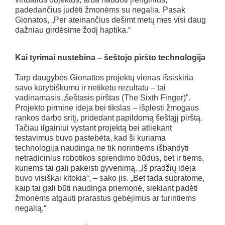
padedančius judėti žmonėms su negalia. Pasak
Gionatos, „Per ateinančius dešimt metų mes visi daug
dažniau girdėsime žodį haptika.“
Kai tyrimai nustebina – šeštojo piršto technologija
Tarp daugybės Gionattos projektų vienas išsiskiria
savo kūrybiškumu ir netikėtu rezultatu – tai
vadinamasis „šeštasis pirštas (The Sixth Finger)”.
Projekto pirminė idėja bei tikslas – išplėsti žmogaus
rankos darbo sritį, pridedant papildomą šeštąjį pirštą.
Tačiau ilgainiui vystant projektą bei atliekant
testavimus buvo pastebėta, kad ši kuriama
technologija naudinga ne tik norintiems išbandyti
netradicinius robotikos sprendimo būdus, bet ir tiems,
kuriems tai gali pakeisti gyvenimą. „Iš pradžių idėja
buvo visiškai kitokia“, – sako jis. „Bet tada supratome,
kaip tai gali būti naudinga priemonė, siekiant padėti
žmonėms atgauti prarastus gebėjimus ar turintiems
negalią.“