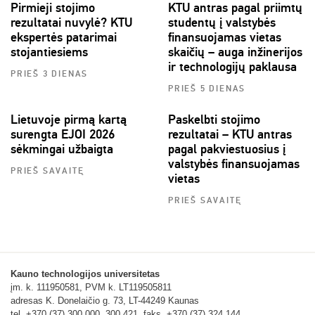
Pirmieji stojimo
KTU antras pagal priimtų
rezultatai nuvylė? KTU
studentų į valstybės
ekspertės patarimai
finansuojamas vietas
stojantiesiems
skaičių – auga inžinerijos
ir technologijų paklausa
PRIEŠ 3 DIENAS
PRIEŠ 5 DIENAS
Lietuvoje pirmą kartą
Paskelbti stojimo
surengta EJOI 2026
rezultatai – KTU antras
sėkmingai užbaigta
pagal pakviestuosius į
valstybės finansuojamas
PRIEŠ SAVAITĘ
vietas
PRIEŠ SAVAITĘ
Kauno technologijos universitetas
įm. k. 111950581, PVM k. LT119505811
adresas K. Donelaičio g. 73, LT-44249 Kaunas
tel. +370 (37) 300 000, 300 421, faks. +370 (37) 324 144