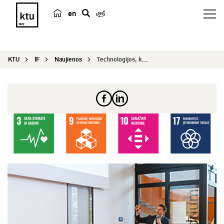
en
p
a
i
KTU
IF
Naujienos
Technologijos, kurias galime jausti: kaip keičia...
e
š
k
a