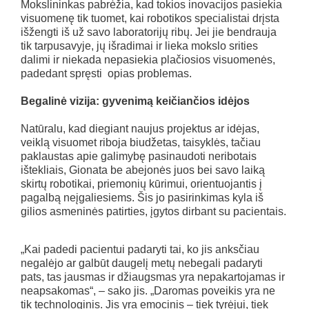
Mokslininkas pabrėžia, kad tokios inovacijos pasiekia
visuomenę tik tuomet, kai robotikos specialistai drįsta
išžengti iš už savo laboratorijų ribų. Jei jie bendrauja
tik tarpusavyje, jų išradimai ir lieka mokslo srities
dalimi ir niekada nepasiekia plačiosios visuomenės,
padedant spręsti opias problemas.
Begalinė vizija: gyvenimą keičiančios idėjos
Natūralu, kad diegiant naujus projektus ar idėjas,
veiklą visuomet riboja biudžetas, taisyklės, tačiau
paklaustas apie galimybę pasinaudoti neribotais
ištekliais, Gionata be abejonės juos bei savo laiką
skirtų robotikai, priemonių kūrimui, orientuojantis į
pagalbą neįgaliesiems. Šis jo pasirinkimas kyla iš
gilios asmeninės patirties, įgytos dirbant su pacientais.
„Kai padedi pacientui padaryti tai, ko jis anksčiau
negalėjo ar galbūt daugelį metų nebegali padaryti
pats, tas jausmas ir džiaugsmas yra nepakartojamas ir
neapsakomas“, – sako jis. „Daromas poveikis yra ne
tik technologinis. Jis yra emocinis – tiek tyrėjui, tiek