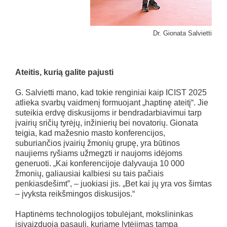
Dr. Gionata Salvietti
Ateitis, kurią galite pajusti
G. Salvietti mano, kad tokie renginiai kaip ICIST 2025
atlieka svarbų vaidmenį formuojant „haptinę ateitį“. Jie
suteikia erdvę diskusijoms ir bendradarbiavimui tarp
įvairių sričių tyrėjų, inžinierių bei novatorių. Gionata
teigia, kad mažesnio masto konferencijos,
suburiančios įvairių žmonių grupę, yra būtinos
naujiems ryšiams užmegzti ir naujoms idėjoms
generuoti. „Kai konferencijoje dalyvauja 10 000
žmonių, galiausiai kalbiesi su tais pačiais
penkiasdešimt”, – juokiasi jis. „Bet kai jų yra vos šimtas
– įvyksta reikšmingos diskusijos.“
Haptinėms technologijos tobulėjant, mokslininkas
įsivaizduoja pasaulį, kuriame lytėjimas tampa