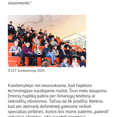
visuomenei.“
ICIST konferencija 2025
Kasdienybėje net nesuvokiame, kad haptines
technologijas naudojame nuolat. Šiuo metu dauguma
žmonių haptiką patiria per išmaniųjų telefonų ar
laikrodžių vibravimus. Tačiau tai tik pradžia: tikėtina,
kad per ateinantį dešimtmetį galėsime nešioti
specialias pirštines, kurios leis mums patiems „paliesti“
virtualius objektus, arba naudoti įrenginius,