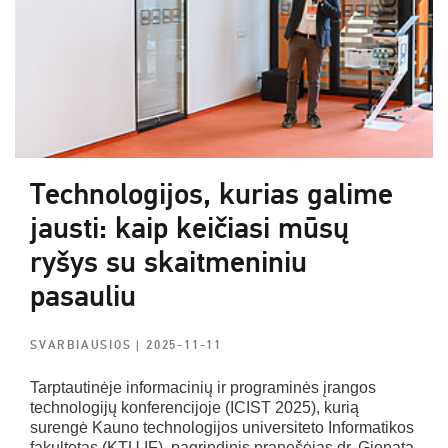
Technologijos, kurias galime
jausti: kaip keičiasi mūsų
ryšys su skaitmeniniu
pasauliu
SVARBIAUSIOS
| 2025-11-11
Tarptautinėje informacinių ir programinės įrangos
technologijų konferencijoje (ICIST 2025), kurią
surengė Kauno technologijos universiteto Informatikos
fakultetas (KTU IF), pagrindinis pranešėjas dr. Gionata