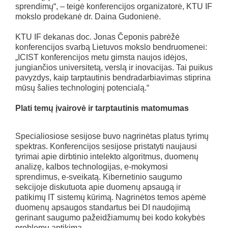
sprendimų“, – teigė konferencijos organizatorė, KTU IF
mokslo prodekanė dr. Daina Gudonienė.
KTU IF dekanas doc. Jonas Čeponis pabrėžė
konferencijos svarbą Lietuvos mokslo bendruomenei:
„ICIST konferencijos metu gimsta naujos idėjos,
jungiančios universitetą, verslą ir inovacijas. Tai puikus
pavyzdys, kaip tarptautinis bendradarbiavimas stiprina
mūsų šalies technologinį potencialą.“
Plati temų įvairovė ir tarptautinis matomumas
Specialiosiose sesijose buvo nagrinėtas platus tyrimų
spektras. Konferencijos sesijose pristatyti naujausi
tyrimai apie dirbtinio intelekto algoritmus, duomenų
analizę, kalbos technologijas, e-mokymosi
sprendimus, e-sveikatą. Kibernetinio saugumo
sekcijoje diskutuota apie duomenų apsaugą ir
patikimų IT sistemų kūrimą. Nagrinėtos temos apėmė
duomenų apsaugos standartus bei DI naudojimą
gerinant saugumo pažeidžiamumų bei kodo kokybės
problemų aptikimą.