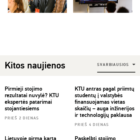
Kitos naujienos
SVARBIAUSIOS
Pirmieji stojimo
KTU antras pagal priimtų
rezultatai nuvylė? KTU
studentų į valstybės
ekspertės patarimai
finansuojamas vietas
stojantiesiems
skaičių – auga inžinerijos
ir technologijų paklausa
PRIEŠ 2 DIENAS
PRIEŠ 4 DIENAS
Lietuvoje pirmą kartą
Paskelbti stojimo