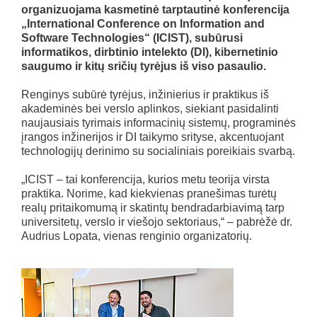
organizuojama kasmetinė tarptautinė konferencija
„International Conference on Information and
Software Technologies“ (ICIST), subūrusi
informatikos, dirbtinio intelekto (DI), kibernetinio
saugumo ir kitų sričių tyrėjus iš viso pasaulio.
Renginys subūrė tyrėjus, inžinierius ir praktikus iš
akademinės bei verslo aplinkos, siekiant pasidalinti
naujausiais tyrimais informacinių sistemų, programinės
įrangos inžinerijos ir DI taikymo srityse, akcentuojant
technologijų derinimo su socialiniais poreikiais svarbą.
„ICIST – tai konferencija, kurios metu teorija virsta
praktika. Norime, kad kiekvienas pranešimas turėtų
realų pritaikomumą ir skatintų bendradarbiavimą tarp
universitetų, verslo ir viešojo sektoriaus,“ – pabrėžė dr.
Audrius Lopata, vienas renginio organizatorių.