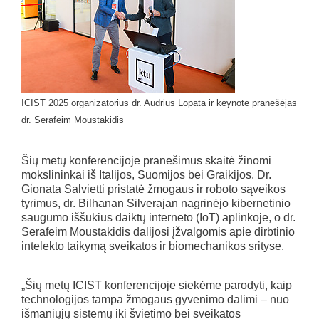
ICIST 2025 organizatorius dr. Audrius Lopata ir keynote pranešėjas
dr. Serafeim Moustakidis
Šių metų konferencijoje pranešimus skaitė žinomi
mokslininkai iš Italijos, Suomijos bei Graikijos. Dr.
Gionata Salvietti pristatė žmogaus ir roboto sąveikos
tyrimus, dr. Bilhanan Silverajan nagrinėjo kibernetinio
saugumo iššūkius daiktų interneto (IoT) aplinkoje, o dr.
Serafeim Moustakidis dalijosi įžvalgomis apie dirbtinio
intelekto taikymą sveikatos ir biomechanikos srityse.
„Šių metų ICIST konferencijoje siekėme parodyti, kaip
technologijos tampa žmogaus gyvenimo dalimi – nuo
išmaniųjų sistemų iki švietimo bei sveikatos