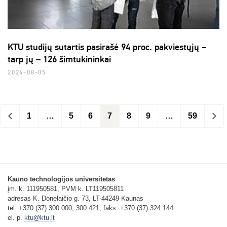
KTU studijų sutartis pasirašė 94 proc. pakviestųjų –
tarp jų – 126 šimtukininkai
2024-08-05
<
1
…
5
6
7
8
9
…
59
>
Kauno technologijos universitetas
įm. k. 111950581, PVM k. LT119505811
adresas K. Donelaičio g. 73, LT-44249 Kaunas
tel. +370 (37) 300 000, 300 421, faks. +370 (37) 324 144
el. p.
ktu@ktu.lt