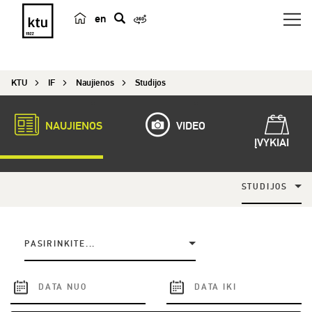
en
p
a
i
KTU
IF
Naujienos
Studijos
e
š
k
NAUJIENOS
VIDEO
a
ĮVYKIAI
STUDIJOS
PASIRINKITE...