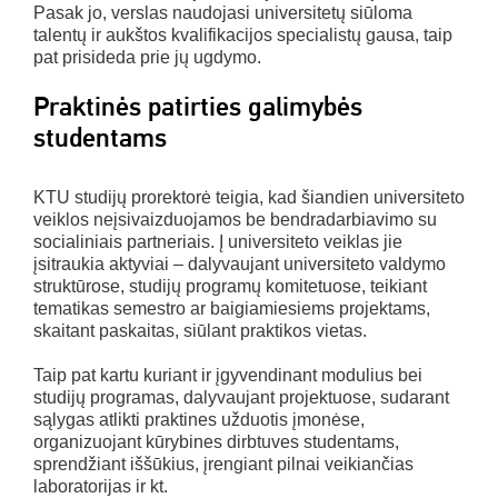
Pasak jo, verslas naudojasi universitetų siūloma
talentų ir aukštos kvalifikacijos specialistų gausa, taip
pat prisideda prie jų ugdymo.
Praktinės patirties galimybės
studentams
KTU studijų prorektorė teigia, kad šiandien universiteto
veiklos neįsivaizduojamos be bendradarbiavimo su
socialiniais partneriais. Į universiteto veiklas jie
įsitraukia aktyviai – dalyvaujant universiteto valdymo
struktūrose, studijų programų komitetuose, teikiant
tematikas semestro ar baigiamiesiems projektams,
skaitant paskaitas, siūlant praktikos vietas.
Taip pat kartu kuriant ir įgyvendinant modulius bei
studijų programas, dalyvaujant projektuose, sudarant
sąlygas atlikti praktines užduotis įmonėse,
organizuojant kūrybines dirbtuves studentams,
sprendžiant iššūkius, įrengiant pilnai veikiančias
laboratorijas ir kt.