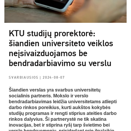
KTU studijų prorektorė:
šiandien universiteto veiklos
neįsivaizduojamos be
bendradarbiavimo su verslu
SVARBIAUSIOS
| 2024-08-07
Šiandien verslas yra svarbus universitetų
socialinis partneris. Mokslo ir verslo
bendradarbiavimas leidžia universitetams atliepti
darbo rinkos poreikius, kurti aukštos kokybės
studijų programas ir rengti stiprius ateities darbo
rinkos dalyvius. Ši partnerystė ne tik skatina
inovacijas, bet ir stiprina ryšį tarp švietimo bei
verslo bendruomenių, prisidedant prie ilgalaikio