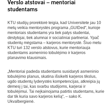
Verslo atstovai – mentoriai
studentams
KTU studijų prorektorė teigia, kad Universitete jau 10
metų veikia mentorystės programa „GUIDed“, kurioje
mentoriais studentams yra tiek patys studentai,
dėstytojai, tiek alumnai ir socialiniai partneriai. Ypač
studentų mėgstama – karjeros mentorystė. Šiuo metu
KTU turi 132 verslo atstovus, kurie mentoriauja
studentams asmeninio tobulėjimo ir karjeros
planavimo klausimais.
„Mentoriai padeda studentams susidaryti asmeninio
tobulėjimo planus, skatina išsikelti karjeros tikslus,
ugdo studentų lyderystės kompetencijas, atkreipia jų
dėmesį į tai, kas svarbu studijoms, karjerai ir
tobulėjimui. Tai neįkainojama patirtis studentams, kurie
dar tik kuria savo karjeros kelią“, – sako K.
Ukvalbergienė.