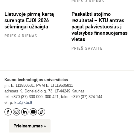
PRIEŠ 3 DIENAS
Lietuvoje pirmą kartą
Paskelbti stojimo
surengta EJOI 2026
rezultatai – KTU antras
sėkmingai užbaigta
pagal pakviestuosius į
valstybės finansuojamas
PRIEŠ 6 DIENAS
vietas
PRIEŠ SAVAITĘ
Kauno technologijos universitetas
įm. k. 111950581, PVM k. LT119505811
adresas K. Donelaičio g. 73, LT-44249 Kaunas
tel. +370 (37) 300 000, 300 421, faks. +370 (37) 324 144
el. p.
ktu@ktu.lt
Prieinamumas