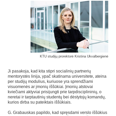
KTU studijų prorektorė Kristina Ukvalbergienė
Ji pasakoja, kad kita stipri socialinių partnerių
mentorystės linija, ypač skatinama universitete, ateina
per studijų modulius, kuriuose yra sprendžiami
visuomenės ar įmonių iššūkiai. Įmonių atstovai
kviečiami aktyviai prisijungti prie tarpdisciplininių, o
neretai ir tarptautinių studentų bei dėstytojų komandų,
kurios dirba su pateiktais iššūkiais.
G. Grabauskas papildo, kad spręsdami verslo iššūkius