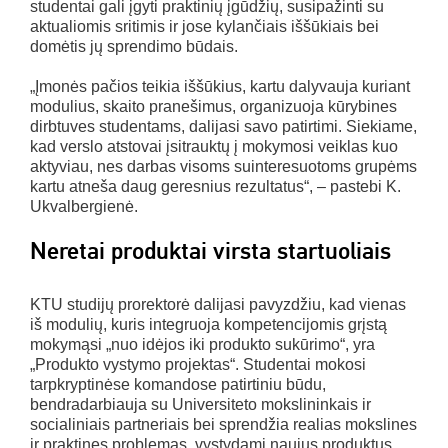
studentai gali įgyti praktinių įgūdžių, susipažinti su
aktualiomis sritimis ir jose kylančiais iššūkiais bei
domėtis jų sprendimo būdais.
„Įmonės pačios teikia iššūkius, kartu dalyvauja kuriant
modulius, skaito pranešimus, organizuoja kūrybines
dirbtuves studentams, dalijasi savo patirtimi. Siekiame,
kad verslo atstovai įsitrauktų į mokymosi veiklas kuo
aktyviau, nes darbas visoms suinteresuotoms grupėms
kartu atneša daug geresnius rezultatus“, – pastebi K.
Ukvalbergienė.
Neretai produktai virsta startuoliais
KTU studijų prorektorė dalijasi pavyzdžiu, kad vienas
iš modulių, kuris integruoja kompetencijomis grįstą
mokymąsi „nuo idėjos iki produkto sukūrimo“, yra
„Produkto vystymo projektas“. Studentai mokosi
tarpkryptinėse komandose patirtiniu būdu,
bendradarbiauja su Universiteto mokslininkais ir
socialiniais partneriais bei sprendžia realias mokslines
ir praktines problemas, vystydami naujus produktus.