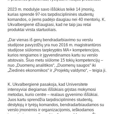
2023 m. modulyje savo iššūkius teikė 14 įmonių,
kurias sprendė 97-ios tarpdisciplininės studentų
komandos, o jiems padėjo daugiau nei 40 mentorių. K.
Ukvalbergienė džiaugiasi, kad ne taip jau retai
produktai virsta startuoliais.
„Dar vienas iš gerų bendradarbiavimo su verslu
studijose pavyzdžių yra nuo 2016 m. magistrantūros
studijose siūlomos tarpkryptės MA+ kompetencijos,
kurios rengiamos ir įgyvendinamos kartu su verslo
atstovais. Šiuo metu siūlome 15 tokių kompetencijų –
nuo „Duomenų analitikos“, „Duomenų saugos“ iki
„Žiedinės ekonomikos“ ir „Projektų valdymo“, – teigia ji.
K. Ukvalbergienė pasakoja, kad Universitete
intensyviai diegiamas iššūkiais grįstas mokymosi
metodas, kurio centre – realaus gyvenimo iššūkiai.
Juos kartu sprendžia tarpdisciplininės studentų,
dėstytojų ir tyrėjų komandos, bendradarbiaudamos su
verslo įmonėmis ir organizacijomis, ieškodamos