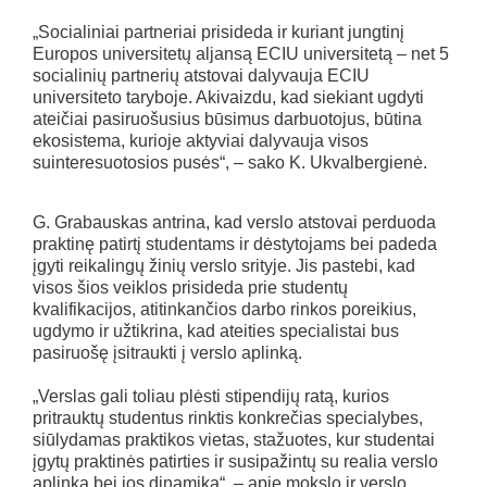
„Socialiniai partneriai prisideda ir kuriant jungtinį
Europos universitetų aljansą ECIU universitetą – net 5
socialinių partnerių atstovai dalyvauja ECIU
universiteto taryboje. Akivaizdu, kad siekiant ugdyti
ateičiai pasiruošusius būsimus darbuotojus, būtina
ekosistema, kurioje aktyviai dalyvauja visos
suinteresuotosios pusės“, – sako K. Ukvalbergienė.
G. Grabauskas antrina, kad verslo atstovai perduoda
praktinę patirtį studentams ir dėstytojams bei padeda
įgyti reikalingų žinių verslo srityje. Jis pastebi, kad
visos šios veiklos prisideda prie studentų
kvalifikacijos, atitinkančios darbo rinkos poreikius,
ugdymo ir užtikrina, kad ateities specialistai bus
pasiruošę įsitraukti į verslo aplinką.
„Verslas gali toliau plėsti stipendijų ratą, kurios
pritrauktų studentus rinktis konkrečias specialybes,
siūlydamas praktikos vietas, stažuotes, kur studentai
įgytų praktinės patirties ir susipažintų su realia verslo
aplinka bei jos dinamika“, – apie mokslo ir verslo