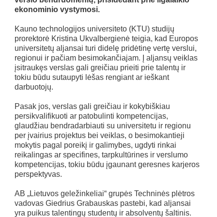
ekonominio vystymosi.
Kauno technologijos universiteto (KTU) studijų
prorektorė Kristina Ukvalbergienė teigia, kad Europos
universitetų aljansai turi didelę pridėtinę vertę verslui,
regionui ir pačiam besimokančiajam. Į aljansų veiklas
įsitraukęs verslas gali greičiau prieiti prie talentų ir
tokiu būdu sutaupyti lėšas rengiant ar ieškant
darbuotojų.
Pasak jos, verslas gali greičiau ir kokybiškiau
persikvalifikuoti ar patobulinti kompetencijas,
glaudžiau bendradarbiauti su universitetu ir regionu
per įvairius projektus bei veiklas, o besimokantieji
mokytis pagal poreikį ir galimybes, ugdyti rinkai
reikalingas ar specifines, tarpkultūrines ir verslumo
kompetencijas, tokiu būdu įgaunant geresnes karjeros
perspektyvas.
AB „Lietuvos geležinkeliai“ grupės Techninės plėtros
vadovas Giedrius Grabauskas pastebi, kad aljansai
yra puikus talentingų studentų ir absolventų šaltinis.