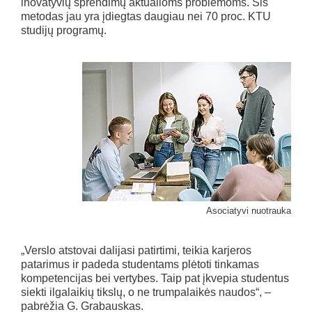
inovatyvių sprendimų aktualioms problemoms. Šis
metodas jau yra įdiegtas daugiau nei 70 proc. KTU
studijų programų.
Asociatyvi nuotrauka
„Verslo atstovai dalijasi patirtimi, teikia karjeros
patarimus ir padeda studentams plėtoti tinkamas
kompetencijas bei vertybes. Taip pat įkvepia studentus
siekti ilgalaikių tikslų, o ne trumpalaikės naudos“, –
pabrėžia G. Grabauskas.