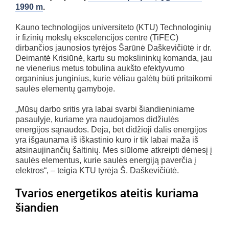
1990 m
.
Kauno technologijos universiteto (KTU) Technologinių
ir fizinių mokslų ekscelencijos centre (TiFEC)
dirbančios jaunosios tyrėjos Šarūnė Daškevičiūtė ir dr.
Deimantė Krisiūnė, kartu su mokslininkų komanda, jau
ne vienerius metus tobulina aukšto efektyvumo
organinius junginius, kurie vėliau galėtų būti pritaikomi
saulės elementų gamyboje.
„Mūsų darbo sritis yra labai svarbi šiandieniniame
pasaulyje, kuriame yra naudojamos didžiulės
energijos sąnaudos. Deja, bet didžioji dalis energijos
yra išgaunama iš iškastinio kuro ir tik labai maža iš
atsinaujinančių šaltinių. Mes siūlome atkreipti dėmesį į
saulės elementus, kurie saulės energiją paverčia į
elektros“, – teigia KTU tyrėja Š. Daškevičiūtė.
Tvarios energetikos ateitis kuriama
šiandien