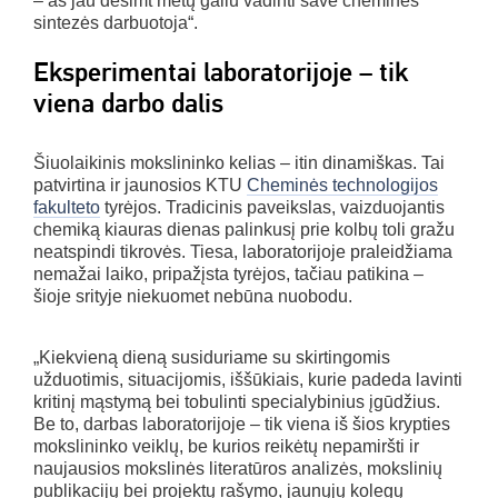
– aš jau dešimt metų galiu vadinti save cheminės
sintezės darbuotoja“.
Eksperimentai laboratorijoje – tik
viena darbo dalis
Šiuolaikinis mokslininko kelias – itin dinamiškas. Tai
patvirtina ir jaunosios KTU
Cheminės technologijos
fakulteto
tyrėjos. Tradicinis paveikslas, vaizduojantis
chemiką kiauras dienas palinkusį prie kolbų toli gražu
neatspindi tikrovės. Tiesa, laboratorijoje praleidžiama
nemažai laiko, pripažįsta tyrėjos, tačiau patikina –
šioje srityje niekuomet nebūna nuobodu.
„Kiekvieną dieną susiduriame su skirtingomis
užduotimis, situacijomis, iššūkiais, kurie padeda lavinti
kritinį mąstymą bei tobulinti specialybinius įgūdžius.
Be to, darbas laboratorijoje – tik viena iš šios krypties
mokslininko veiklų, be kurios reikėtų nepamiršti ir
naujausios mokslinės literatūros analizės, mokslinių
publikacijų bei projektų rašymo, jaunųjų kolegų