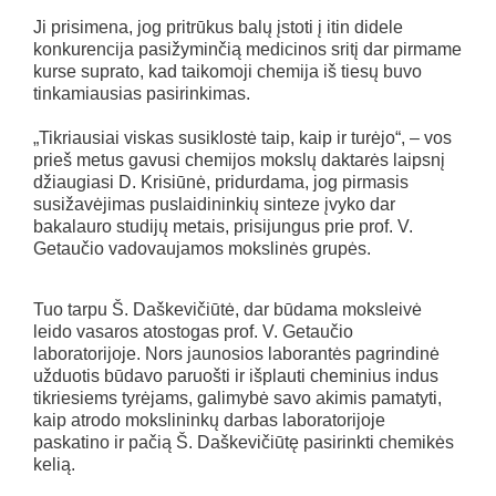
Ji prisimena, jog pritrūkus balų įstoti į itin didele
konkurencija pasižyminčią medicinos sritį dar pirmame
kurse suprato, kad taikomoji chemija iš tiesų buvo
tinkamiausias pasirinkimas.
„Tikriausiai viskas susiklostė taip, kaip ir turėjo“, – vos
prieš metus gavusi chemijos mokslų daktarės laipsnį
džiaugiasi D. Krisiūnė, pridurdama, jog pirmasis
susižavėjimas puslaidininkių sinteze įvyko dar
bakalauro studijų metais, prisijungus prie prof. V.
Getaučio vadovaujamos mokslinės grupės.
Tuo tarpu Š. Daškevičiūtė, dar būdama moksleivė
leido vasaros atostogas prof. V. Getaučio
laboratorijoje. Nors jaunosios laborantės pagrindinė
užduotis būdavo paruošti ir išplauti cheminius indus
tikriesiems tyrėjams, galimybė savo akimis pamatyti,
kaip atrodo mokslininkų darbas laboratorijoje
paskatino ir pačią Š. Daškevičiūtę pasirinkti chemikės
kelią.