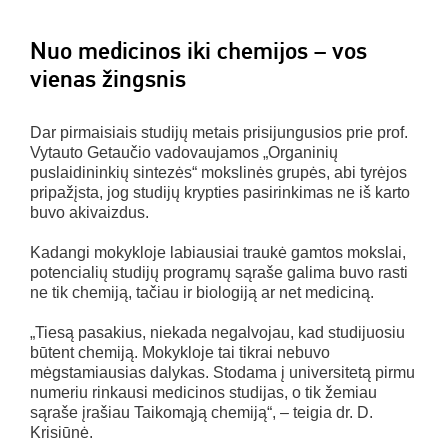
Nuo medicinos iki chemijos – vos
vienas žingsnis
Dar pirmaisiais studijų metais prisijungusios prie prof.
Vytauto Getaučio vadovaujamos „Organinių
puslaidininkių sintezės“ mokslinės grupės, abi tyrėjos
pripažįsta, jog studijų krypties pasirinkimas ne iš karto
buvo akivaizdus.
Kadangi mokykloje labiausiai traukė gamtos mokslai,
potencialių studijų programų sąraše galima buvo rasti
ne tik chemiją, tačiau ir biologiją ar net mediciną.
„Tiesą pasakius, niekada negalvojau, kad studijuosiu
būtent chemiją. Mokykloje tai tikrai nebuvo
mėgstamiausias dalykas. Stodama į universitetą pirmu
numeriu rinkausi medicinos studijas, o tik žemiau
sąraše įrašiau Taikomąją chemiją“, – teigia dr. D.
Krisiūnė.