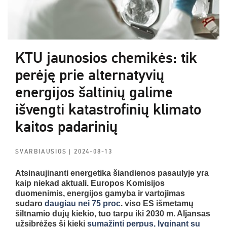
KTU jaunosios chemikės: tik
perėję prie alternatyvių
energijos šaltinių galime
išvengti katastrofinių klimato
kaitos padarinių
SVARBIAUSIOS
| 2024-08-13
Atsinaujinanti energetika šiandienos pasaulyje yra
kaip niekad aktuali. Europos Komisijos
duomenimis, energijos gamyba ir vartojimas
sudaro
daugiau nei 75 proc
. viso ES išmetamų
šiltnamio dujų kiekio, tuo tarpu iki 2030 m. Aljansas
užsibrėžęs šį kiekį
sumažinti perpus, lyginant su