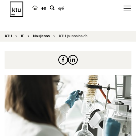
en
p
a
i
KTU
IF
Naujienos
KTU jaunosios chemikės: tik perėję prie alternat...
e
š
k
a