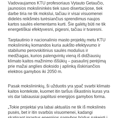
Vadovaujamos KTU profesoriaus Vytauto Getaučio,
jaunosios mokslininkės tiek savo disertacijose, tiek
darbe tiria ne tik mokslui, tačiau ir visai visuomenei
didelės reikšmės turėsiančius sprendimus naujos
kartos saulės elementams kurti. Šie galėtų būti ne tik
energetiškai efektyvesni, pigesni, tačiau ir tvaresni.
Tarptautinio ir nacionalinio masto projektų metu KTU
mokslininkų komandos kuria aukšto efektyvumo ir
stabilumo perovskitinius saulės modulius ir
medžiagas, kurios palengvintų vieną iš didžiausių
klimato kaitos mažinimo iššūkių – pasaulinį perėjimą
prie mažai anglies dioksido į aplinką išskiriančios
elektros gamybos iki 2050 m.
Pasak mokslininkių, ši užduotis yra ypač svarbi klimato
kaitos kontekste, kuomet itin taršus iškastinis kuras yra
vis dar labiausiai paplitusi energijos gamybos forma.
„Tokie projektai yra labai aktualūs ne tik iš mokslinės
pusės, bet ir itin svarbūs visuomenei, kadangi
skatinant įprastus energijos gamybos būdus pakeisti į