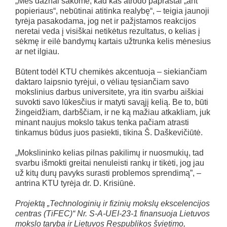
„Mes dažnai sakome, kad kas atrodo paprastai „ant
popieriaus“, nebūtinai atitinka realybę“, – teigia jaunoji
tyrėja pasakodama, jog net ir pažįstamos reakcijos
neretai veda į visiškai netikėtus rezultatus, o kelias į
sėkmę ir eilė bandymų kartais užtrunka kelis mėnesius
ar net ilgiau.
Būtent todėl KTU chemikės akcentuoja – siekiančiam
daktaro laipsnio tyrėjui, o vėliau tęsiančiam savo
mokslinius darbus universitete, yra itin svarbu aiškiai
suvokti savo lūkesčius ir matyti savąjį kelią. Be to, būti
žingeidžiam, darbščiam, ir ne ką mažiau atkakliam, juk
minant naujus mokslo takus tenka pačiam atrasti
tinkamus būdus juos pasiekti, tikina Š. Daškevičiūtė.
„Mokslininko kelias pilnas pakilimų ir nuosmukių, tad
svarbu išmokti greitai nenuleisti rankų ir tikėti, jog jau
už kitų durų pavyks surasti problemos sprendimą”, –
antrina KTU tyrėja dr. D. Krisiūnė.
Projektą „Technologinių ir fizinių mokslų ekscelencijos
centras (TiFEC)“ Nr. S-A-UEI-23-1 finansuoja Lietuvos
mokslo taryba ir Lietuvos Respublikos švietimo,