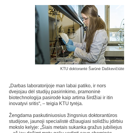
KTU doktorantė Šarūnė Daškevičiūtė
„Darbas laboratorijoje man labai patiko, ir nors
dvejojau dėl studijų pasirinkimo, pramoninė
biotechnologija pasirodė kaip artima širdžiai ir itin
inovatyvi sritis“, – teigia KTU tyrėja.
Žengdama paskutiniuosius žingsnius doktorantūros
studijose, jaunoji specialistė džiaugiasi solidžiu įdirbiu
mokslo kelyje: „Šiais metais sukanka gražus jubiliejus