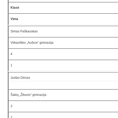
Klasė
Vieta
Simas Paškauskas
Vilkaviškio „Aušros“ gimnazija
4
1
Justas Dėnas
Šakių „Žiburio“ gimnazija
3
2