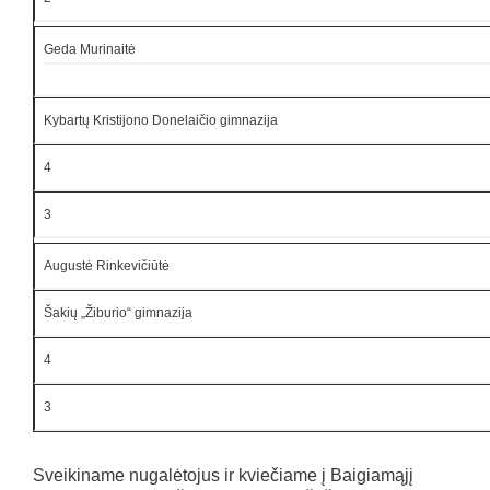
Geda Murinaitė
Kybartų Kristijono Donelaičio gimnazija
4
3
Augustė Rinkevičiūtė
Šakių „Žiburio“ gimnazija
4
3
Sveikiname nugalėtojus ir kviečiame į Baigiamąjį