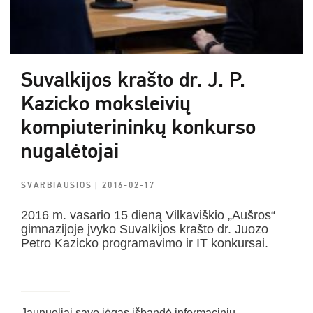
Suvalkijos krašto dr. J. P.
Kazicko moksleivių
kompiuterininkų konkurso
nugalėtojai
SVARBIAUSIOS
| 2016-02-17
2016 m. vasario 15 dieną Vilkaviškio „Aušros“
gimnazijoje įvyko Suvalkijos krašto dr. Juozo
Petro Kazicko programavimo ir IT konkursai.
Jaunuoliai savo jėgas išbandė informacinių