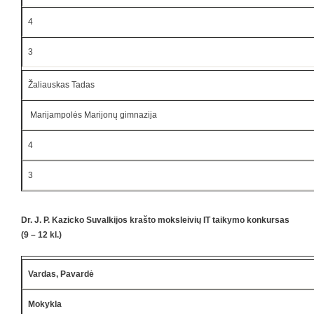
4
3
Žaliauskas Tadas
Marijampolės Marijonų gimnazija
4
3
Dr. J. P. Kazicko Suvalkijos krašto moksleivių IT taikymo konkursas
(9 – 12 kl.)
Vardas, Pavardė
Mokykla