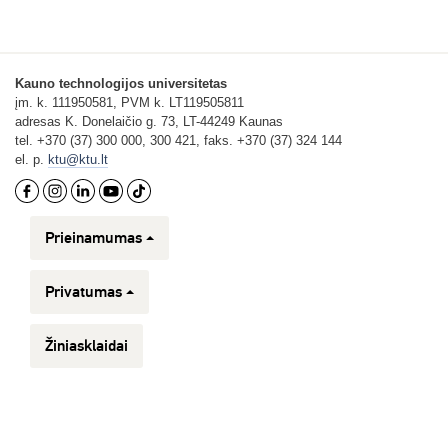
Kauno technologijos universitetas
įm. k. 111950581, PVM k. LT119505811
adresas K. Donelaičio g. 73, LT-44249 Kaunas
tel. +370 (37) 300 000, 300 421, faks. +370 (37) 324 144
el. p.
ktu@ktu.lt
Prieinamumas
Privatumas
Žiniasklaidai