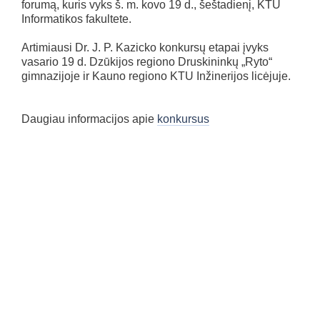
forumą, kuris vyks š. m. kovo 19 d., šeštadienį, KTU
Informatikos fakultete.
Artimiausi Dr. J. P. Kazicko konkursų etapai įvyks
vasario 19 d. Dzūkijos regiono Druskininkų „Ryto“
gimnazijoje ir Kauno regiono KTU Inžinerijos licėjuje.
Daugiau informacijos apie
konkursus