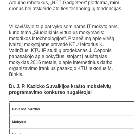
Arduino robotukus, „NET Gadgeteer“ platformą, mini
dronus bei atskleidė ateities technologijų tendencijas.
Vilkaviškyje taip pat vyko seminaras IT mokytojams,
kurio tema „Šiuolaikinis virtualus mokymasis:
metodikos ir technologijos“. Pranešimą apie viešą
įvaizdį mokytojams pravedė KTU lektorius K.
Valinčius, KTU IF studijų prodekanas J. Čeponis
papasakojo apie pokyčius, stojant į aukštąsias
mokyklas 2016 metais, o apie internetinius darbo
organizavimo įrankius pasakojo KTU lektorius M.
Binkis.
Dr. J. P. Kazicko Suvalkijos krašto moksleivių
programavimo konkurso nugalėtojai
Pavardė, Vardas
Mokykla