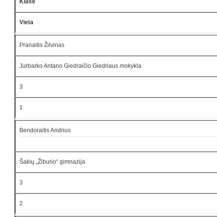
Klasė
Vieta
Pranaitis Žilvinas
Jurbarko Antano Giedraičio Giedriaus mokykla
3
1
Bendoraitis Andrius
Šakių „Žiburio“ gimnazija
3
2