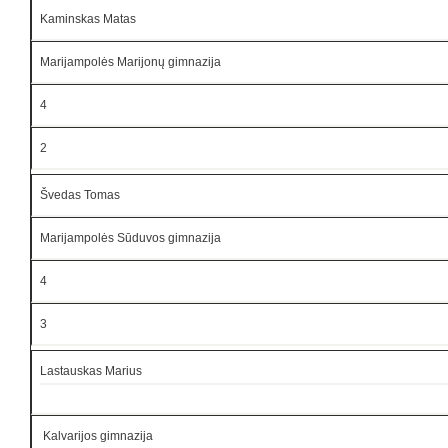
Kaminskas Matas
Marijampolės Marijonų gimnazija
4
2
Švedas Tomas
Marijampolės Sūduvos gimnazija
4
3
Lastauskas Marius
Kalvarijos gimnazija