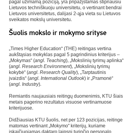
pagal užimamą poziciją, yra pripažįstamas stipriausiu
Lietuvos techniškuoju universitetu, o vertinant bendrai
Lietuvos universitetus, dalijasi 2-ąja vieta su Lietuvos
sveikatos mokslų universitetu.
Šuolis mokslo ir mokymo srityse
„Times Higher Education“ (THE) reitingas vertina
aukštąsias mokyklas pagal 5 pagrindinius kriterijus –
„Mokymas“ (
angl. Teaching
), „Mokslinių tyrimų aplinka“
(
angl. Research Environment
), „Mokslinių tyrimų
kokybė“ (
angl. Research Quality
), „Tarptautinis
įvaizdis“ (
angl. International Outlook
) ir „Pramonė“
(
angl. Industry
).
Remiantis naujausiais reitingų duomenimis, KTU šiais
metais pagerino rezultatus visuose vertinamuose
kriterijuose.
Didžiausias KTU šuolis, net per 123 pozicijas, reitinge
matomas vertinant „Mokymo“ kriterijų, kuriame
įskaičiuojamas daktaro laipsnį turinčio personalo