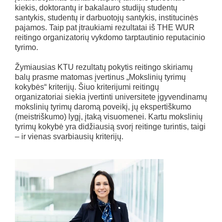
kiekis, doktorantų ir bakalauro studijų studentų
santykis, studentų ir darbuotojų santykis, institucinės
pajamos. Taip pat įtraukiami rezultatai iš THE WUR
reitingo organizatorių vykdomo tarptautinio reputacinio
tyrimo.
Žymiausias KTU rezultatų pokytis reitingo skiriamų
balų prasme matomas įvertinus „Mokslinių tyrimų
kokybės“ kriterijų. Šiuo kriterijumi reitingų
organizatoriai siekia įvertinti universitete įgyvendinamų
mokslinių tyrimų daromą poveikį, jų ekspertiškumo
(meistriškumo) lygį, įtaką visuomenei. Kartu mokslinių
tyrimų kokybė yra didžiausią svorį reitinge turintis, taigi
– ir vienas svarbiausių kriterijų.