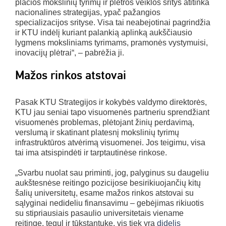
plačios mokslinių tyrimų ir plėtros veiklos sritys atitinka
nacionalines strategijas, ypač pažangios
specializacijos srityse. Visa tai neabejotinai pagrindžia
ir KTU indėlį kuriant palankią aplinką aukščiausio
lygmens moksliniams tyrimams, pramonės vystymuisi,
inovacijų plėtrai“, – pabrėžia ji.
Mažos rinkos atstovai
Pasak KTU Strategijos ir kokybės valdymo direktorės,
KTU jau seniai tapo visuomenės partneriu sprendžiant
visuomenės problemas, plėtojant žinių perdavimą,
verslumą ir skatinant platesnį mokslinių tyrimų
infrastruktūros atvėrimą visuomenei. Jos teigimu, visa
tai ima atsispindėti ir tarptautinėse rinkose.
„Svarbu nuolat sau priminti, jog, palyginus su daugeliu
aukštesnėse reitingo pozicijose besirikiuojančių kitų
šalių universitetų, esame mažos rinkos atstovai su
sąlyginai nedideliu finansavimu – gebėjimas rikiuotis
su stipriausiais pasaulio universitetais viename
reitinge, tegul ir tūkstantuke, vis tiek yra
didelis