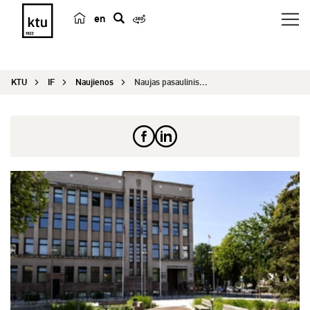
en
p
a
i
KTU
IF
Naujienos
Naujas pasaulinis reitingas: KTU – stipriausias ...
e
š
k
a