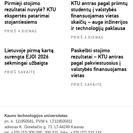
Pirmieji stojimo
KTU antras pagal priimtų
rezultatai nuvylė? KTU
studentų į valstybės
ekspertės patarimai
finansuojamas vietas
stojantiesiems
skaičių – auga inžinerijos
ir technologijų paklausa
PRIEŠ 4 DIENAS
PRIEŠ 6 DIENAS
Lietuvoje pirmą kartą
Paskelbti stojimo
surengta EJOI 2026
rezultatai – KTU antras
sėkmingai užbaigta
pagal pakviestuosius į
valstybės finansuojamas
PRIEŠ SAVAITĘ
vietas
PRIEŠ SAVAITĘ
Kauno technologijos universitetas
įm. k. 111950581, PVM k. LT119505811
adresas K. Donelaičio g. 73, LT-44249 Kaunas
tel. +370 (37) 300 000, 300 421, faks. +370 (37) 324 144