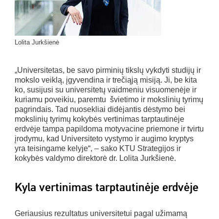
Lolita Jurkšienė
„Universitetas, be savo pirminių tikslų vykdyti studijų ir
mokslo veiklą, įgyvendina ir trečiąją misiją. Ji, be kita
ko, susijusi su universitetų vaidmeniu visuomenėje ir
kuriamu poveikiu, paremtu švietimo ir mokslinių tyrimų
pagrindais. Tad nuosekliai didėjantis dėstymo bei
mokslinių tyrimų kokybės vertinimas tarptautinėje
erdvėje tampa papildoma motyvacine priemone ir tvirtu
įrodymu, kad Universiteto vystymo ir augimo kryptys
yra teisingame kelyje“, – sako KTU Strategijos ir
kokybės valdymo direktorė dr. Lolita Jurkšienė.
Kyla vertinimas tarptautinėje erdvėje
Geriausius rezultatus universitetui pagal užimamą