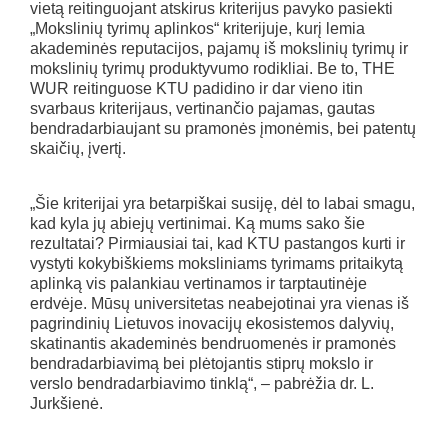
vietą reitinguojant atskirus kriterijus pavyko pasiekti
„Mokslinių tyrimų aplinkos“ kriterijuje, kurį lemia
akademinės reputacijos, pajamų iš mokslinių tyrimų ir
mokslinių tyrimų produktyvumo rodikliai. Be to, THE
WUR reitinguose KTU padidino ir dar vieno itin
svarbaus kriterijaus, vertinančio pajamas, gautas
bendradarbiaujant su pramonės įmonėmis, bei patentų
skaičių, įvertį.
„Šie kriterijai yra betarpiškai susiję, dėl to labai smagu,
kad kyla jų abiejų vertinimai. Ką mums sako šie
rezultatai? Pirmiausiai tai, kad KTU pastangos kurti ir
vystyti kokybiškiems moksliniams tyrimams pritaikytą
aplinką vis palankiau vertinamos ir tarptautinėje
erdvėje. Mūsų universitetas neabejotinai yra vienas iš
pagrindinių Lietuvos inovacijų ekosistemos dalyvių,
skatinantis akademinės bendruomenės ir pramonės
bendradarbiavimą bei plėtojantis stiprų mokslo ir
verslo bendradarbiavimo tinklą“, – pabrėžia dr. L.
Jurkšienė.