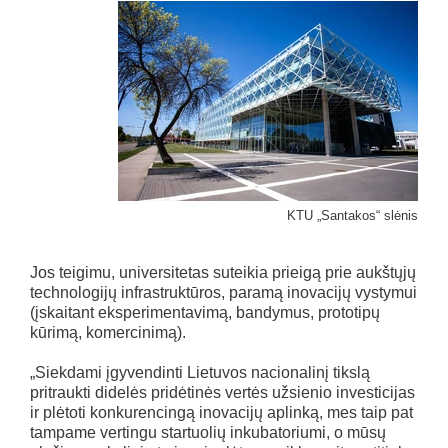
KTU „Santakos“ slėnis
Jos teigimu, universitetas suteikia prieigą prie aukštųjų
technologijų infrastruktūros, paramą inovacijų vystymui
(įskaitant eksperimentavimą, bandymus, prototipų
kūrimą, komercinimą).
„Siekdami įgyvendinti Lietuvos nacionalinį tikslą
pritraukti didelės pridėtinės vertės užsienio investicijas
ir plėtoti konkurencingą inovacijų aplinką, mes taip pat
tampame vertingu startuolių inkubatoriumi, o mūsų