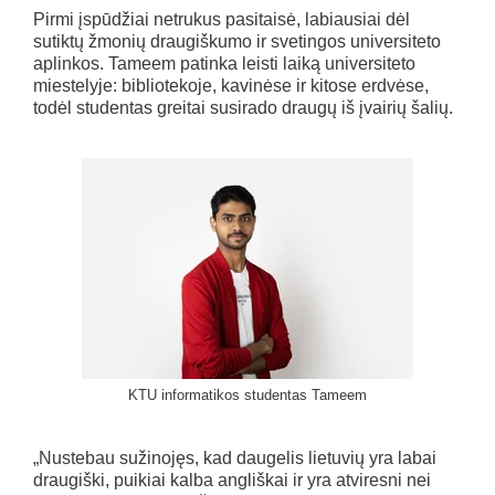
Pirmi įspūdžiai netrukus pasitaisė, labiausiai dėl
sutiktų žmonių draugiškumo ir svetingos universiteto
aplinkos. Tameem patinka leisti laiką universiteto
miestelyje: bibliotekoje, kavinėse ir kitose erdvėse,
todėl studentas greitai susirado draugų iš įvairių šalių.
KTU informatikos studentas Tameem
„Nustebau sužinojęs, kad daugelis lietuvių yra labai
draugiški, puikiai kalba angliškai ir yra atviresni nei