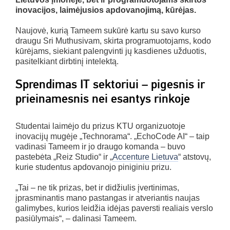
inovacijos, laimėjusios apdovanojimą, kūrėjas.
Naujovė, kurią Tameem sukūrė kartu su savo kurso
draugu Sri Muthusivam, skirta programuotojams, kodo
kūrėjams, siekiant palengvinti jų kasdienes užduotis,
pasitelkiant dirbtinį intelektą.
Sprendimas IT sektoriui – pigesnis ir
prieinamesnis nei esantys rinkoje
Studentai laimėjo du prizus KTU organizuotoje
inovacijų mugėje „Technorama“. „EchoCode AI“ – taip
vadinasi Tameem ir jo draugo komanda – buvo
pastebėta „Reiz Studio“ ir „
Accenture Lietuva
“ atstovų,
kurie studentus apdovanojo piniginiu prizu.
„Tai – ne tik prizas, bet ir didžiulis įvertinimas,
įprasminantis mano pastangas ir atveriantis naujas
galimybes, kurios leidžia idėjas paversti realiais verslo
pasiūlymais“, – dalinasi Tameem.