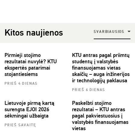
Kitos naujienos
SVARBIAUSIOS
Pirmieji stojimo
KTU antras pagal priimtų
rezultatai nuvylė? KTU
studentų į valstybės
ekspertės patarimai
finansuojamas vietas
stojantiesiems
skaičių – auga inžinerijos
ir technologijų paklausa
PRIEŠ 4 DIENAS
PRIEŠ 6 DIENAS
Lietuvoje pirmą kartą
Paskelbti stojimo
surengta EJOI 2026
rezultatai – KTU antras
sėkmingai užbaigta
pagal pakviestuosius į
valstybės finansuojamas
PRIEŠ SAVAITĘ
vietas