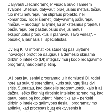
Dalyvauti „Technoramoje“ visada buvo Tameem
svajonė. „Ketinau dalyvauti praėjusiais metais, tačiau
tuo metu neturėjau nei stipraus projekto, nei
komandos. Todėl šiemet į dalyvavimą pažiūrėjau
rimčiau – nuodugniai tyrinėjau ankstesnius projektus,
peržiūrėjau per pastaruosius dvejus metus
eksponuotus produktus ir planavau savo veiklą“, –
pasakoja jaunasis IT specialistas.
Dviejų KTU informatikos studentų pasiūlytame
inovacijos prototipe daugiausia dėmesio skiriama
dirbtinio intelekto (DI) integravimui į kodo redagavimo
programą naudojant plėtinį.
„Aš pats jau seniai programuoju ir domiuosi DI, todėl
norėjau sukurti sprendimą, kuris sujungtų šias dvi
sritis. Supratau, kad daugelis programuotojų kaip ir aš
dažnai ieško išorinių dirbtinio intelekto sprendimų, kad
gautų pagalbą koduojant. Mano tikslas – perkelti
dirbtinio intelekto galimybes tiesiai į programavimo
aplinką, kad procesas būtų efektyvesnis ir