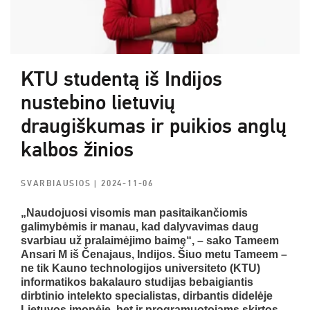
KTU studentą iš Indijos
nustebino lietuvių
draugiškumas ir puikios anglų
kalbos žinios
SVARBIAUSIOS
| 2024-11-06
„Naudojuosi visomis man pasitaikančiomis
galimybėmis ir manau, kad dalyvavimas daug
svarbiau už pralaimėjimo baimę“, – sako Tameem
Ansari M iš Čenajaus, Indijos. Šiuo metu Tameem –
ne tik Kauno technologijos universiteto (KTU)
informatikos bakalauro studijas bebaigiantis
dirbtinio intelekto specialistas, dirbantis didelėje
Lietuvos įmonėje, bet ir programuotojams skirtos