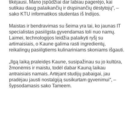
tikėjausi. Mano įspūdžiai dar labiau pagerėjo, kai
sutikau daug palaikančių ir drąsinančių dėstytojų“, –
sako KTU informatikos studentas iš Indijos.
Maistas ir bendravimas su šeima yra tai, ko jaunas IT
specialistas pasiilgsta gyvendamas toli nuo namų.
Laimei, technologijos leidžia palaikyti ryšį su
artimaisiais, o Kaune galima rasti ingredientų,
reikalingų pasiilgtiems kulinariniams skoniams išgauti.
„Ilgą laiką praleidęs Kaune, susipažinau su jo kultūra,
žmonėmis ir maistu, todėl dabar Kauną laikau
antraisiais namais. Artėjant studijų pabaigai, jau
pradėjau jausti nostalgiją susikurtam gyvenimui“, –
šypsodamasis sako Tameem.