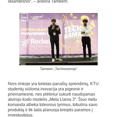
sklandesnis“, – aiškina Tameem.
Tameem „Technoramoje“
Nors rinkoje yra keletas panašių sprendimų, KTU
studentų siūloma inovacija yra pigesnė ir
prieinamesnė, nes plėtiniui sukurti naudojamas
atvirojo kodo modelis „Meta Llama 3“. Šiuo metu
komanda atlieka tolesnius tyrimus, tobulina savo
produktą ir tik tada planuoja kreiptis paramos į
investuotojus.