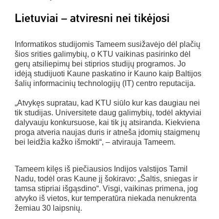
Lietuviai – atviresni nei tikėjosi
Informatikos studijomis Tameem susižavėjo dėl plačių
šios srities galimybių, o KTU vaikinas pasirinko dėl
gerų atsiliepimų bei stiprios studijų programos. Jo
idėją studijuoti Kaune paskatino ir Kauno kaip Baltijos
šalių informacinių technologijų (IT) centro reputacija.
„Atvykęs supratau, kad KTU siūlo kur kas daugiau nei
tik studijas. Universitete daug galimybių, todėl aktyviai
dalyvauju konkursuose, kai tik jų atsiranda. Kiekviena
proga atveria naujas duris ir atneša įdomių staigmenų
bei leidžia kažko išmokti“, – atvirauja Tameem.
Tameem kilęs iš piečiausios Indijos valstijos Tamil
Nadu, todėl oras Kaune jį šokiravo: „Šaltis, sniegas ir
tamsa stipriai išgąsdino“. Visgi, vaikinas primena, jog
atvyko iš vietos, kur temperatūra niekada nenukrenta
žemiau 30 laipsnių.