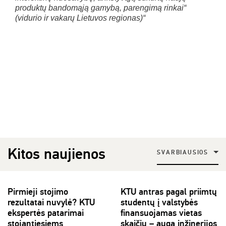
produktų bandomąją gamybą, parengimą rinkai“
(vidurio ir vakarų Lietuvos regionas)“
Kitos naujienos
SVARBIAUSIOS
Pirmieji stojimo
KTU antras pagal priimtų
rezultatai nuvylė? KTU
studentų į valstybės
ekspertės patarimai
finansuojamas vietas
stojantiesiems
skaičių – auga inžinerijos