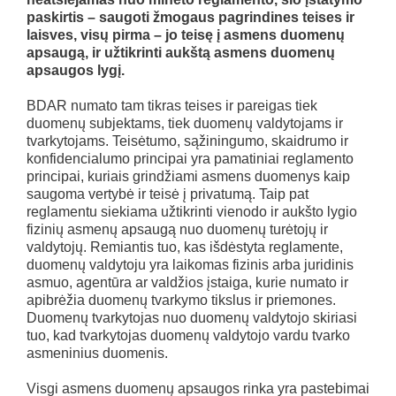
paskirtis – saugoti žmogaus pagrindines teises ir
laisves, visų pirma – jo teisę į asmens duomenų
apsaugą, ir užtikrinti aukštą asmens duomenų
apsaugos lygį.
BDAR numato tam tikras teises ir pareigas tiek
duomenų subjektams, tiek duomenų valdytojams ir
tvarkytojams. Teisėtumo, sąžiningumo, skaidrumo ir
konfidencialumo principai yra pamatiniai reglamento
principai, kuriais grindžiami asmens duomenys kaip
saugoma vertybė ir teisė į privatumą. Taip pat
reglamentu siekiama užtikrinti vienodo ir aukšto lygio
fizinių asmenų apsaugą nuo duomenų turėtojų ir
valdytojų. Remiantis tuo, kas išdėstyta reglamente,
duomenų valdytoju yra laikomas fizinis arba juridinis
asmuo, agentūra ar valdžios įstaiga, kurie numato ir
apibrėžia duomenų tvarkymo tikslus ir priemones.
Duomenų tvarkytojas nuo duomenų valdytojo skiriasi
tuo, kad tvarkytojas duomenų valdytojo vardu tvarko
asmeninius duomenis.
Visgi asmens duomenų apsaugos rinka yra pastebimai