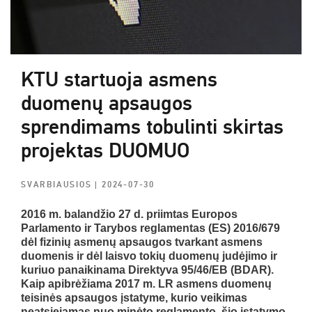
KTU startuoja asmens
duomenų apsaugos
sprendimams tobulinti skirtas
projektas DUOMUO
SVARBIAUSIOS
| 2024-07-30
2016 m. balandžio 27 d. priimtas Europos
Parlamento ir Tarybos reglamentas (ES) 2016/679
dėl fizinių asmenų apsaugos tvarkant asmens
duomenis ir dėl laisvo tokių duomenų judėjimo ir
kuriuo panaikinama Direktyva 95/46/EB (BDAR).
Kaip apibrėžiama 2017 m. LR asmens duomenų
teisinės apsaugos įstatyme, kurio veikimas
neatsiejamas nuo minėto reglamento, šio įstatymo