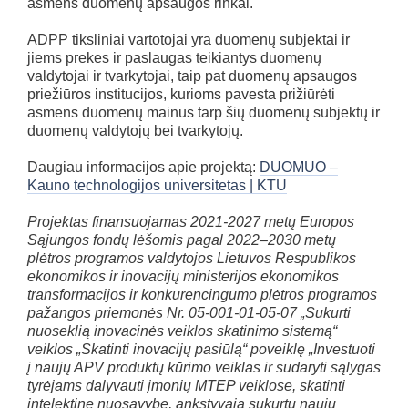
asmens duomenų apsaugos rinkai.
ADPP tiksliniai vartotojai yra duomenų subjektai ir
jiems prekes ir paslaugas teikiantys duomenų
valdytojai ir tvarkytojai, taip pat duomenų apsaugos
priežiūros institucijos, kurioms pavesta prižiūrėti
asmens duomenų mainus tarp šių duomenų subjektų ir
duomenų valdytojų bei tvarkytojų.
Daugiau informacijos apie projektą:
DUOMUO –
Kauno technologijos universitetas | KTU
Projektas finansuojamas 2021-2027 metų Europos
Sąjungos fondų lėšomis pagal 2022–2030 metų
plėtros programos valdytojos Lietuvos Respublikos
ekonomikos ir inovacijų ministerijos ekonomikos
transformacijos ir konkurencingumo plėtros programos
pažangos priemonės Nr. 05-001-01-05-07 „Sukurti
nuoseklią inovacinės veiklos skatinimo sistemą“
veiklos „Skatinti inovacijų pasiūlą“ poveiklę „Investuoti
į naujų APV produktų kūrimo veiklas ir sudaryti sąlygas
tyrėjams dalyvauti įmonių MTEP veiklose, skatinti
intelektinę nuosavybę, ankstyvąją sukurtų naujų