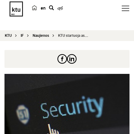
en
p
a
i
KTU
IF
Naujienos
KTU startuoja asmens duomenų apsaugos sprendimam...
e
š
k
a