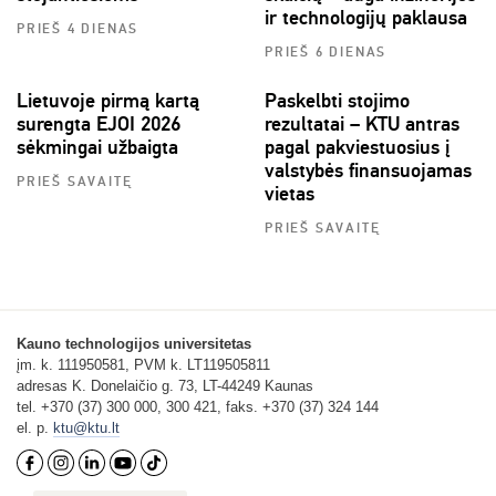
ir technologijų paklausa
PRIEŠ 4 DIENAS
PRIEŠ 6 DIENAS
Lietuvoje pirmą kartą
Paskelbti stojimo
surengta EJOI 2026
rezultatai – KTU antras
sėkmingai užbaigta
pagal pakviestuosius į
valstybės finansuojamas
PRIEŠ SAVAITĘ
vietas
PRIEŠ SAVAITĘ
Kauno technologijos universitetas
įm. k. 111950581, PVM k. LT119505811
adresas K. Donelaičio g. 73, LT-44249 Kaunas
tel. +370 (37) 300 000, 300 421, faks. +370 (37) 324 144
el. p.
ktu@ktu.lt