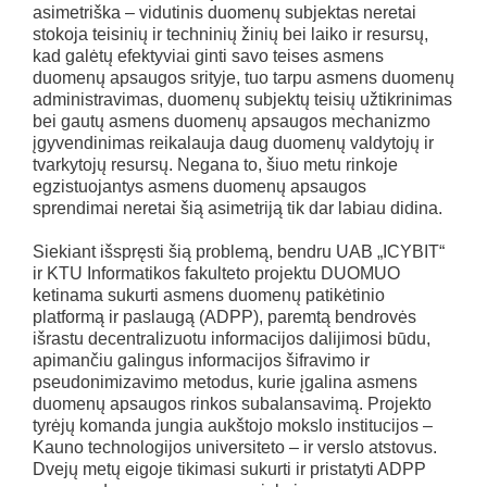
asimetriška – vidutinis duomenų subjektas neretai
stokoja teisinių ir techninių žinių bei laiko ir resursų,
kad galėtų efektyviai ginti savo teises asmens
duomenų apsaugos srityje, tuo tarpu asmens duomenų
administravimas, duomenų subjektų teisių užtikrinimas
bei gautų asmens duomenų apsaugos mechanizmo
įgyvendinimas reikalauja daug duomenų valdytojų ir
tvarkytojų resursų. Negana to, šiuo metu rinkoje
egzistuojantys asmens duomenų apsaugos
sprendimai neretai šią asimetriją tik dar labiau didina.
Siekiant išspręsti šią problemą, bendru UAB „ICYBIT“
ir KTU Informatikos fakulteto projektu DUOMUO
ketinama sukurti asmens duomenų patikėtinio
platformą ir paslaugą (ADPP), paremtą bendrovės
išrastu decentralizuotu informacijos dalijimosi būdu,
apimančiu galingus informacijos šifravimo ir
pseudonimizavimo metodus, kurie įgalina asmens
duomenų apsaugos rinkos subalansavimą. Projekto
tyrėjų komanda jungia aukštojo mokslo institucijos –
Kauno technologijos universiteto – ir verslo atstovus.
Dvejų metų eigoje tikimasi sukurti ir pristatyti ADPP