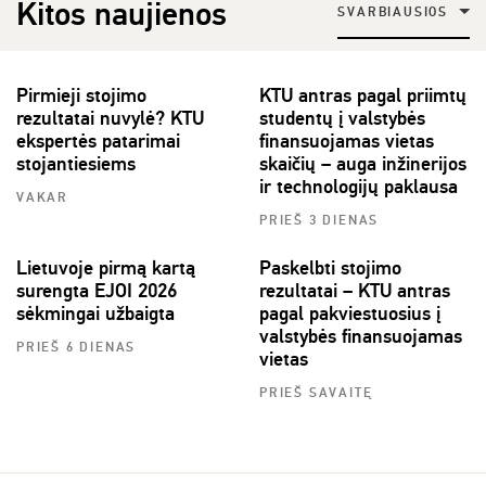
Kitos naujienos
SVARBIAUSIOS
Pirmieji stojimo
KTU antras pagal priimtų
rezultatai nuvylė? KTU
studentų į valstybės
ekspertės patarimai
finansuojamas vietas
stojantiesiems
skaičių – auga inžinerijos
ir technologijų paklausa
VAKAR
PRIEŠ 3 DIENAS
Lietuvoje pirmą kartą
Paskelbti stojimo
surengta EJOI 2026
rezultatai – KTU antras
sėkmingai užbaigta
pagal pakviestuosius į
valstybės finansuojamas
PRIEŠ 6 DIENAS
vietas
PRIEŠ SAVAITĘ