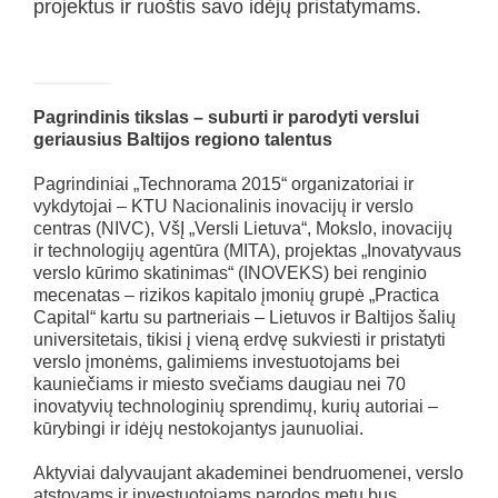
projektus ir ruoštis savo idėjų pristatymams.
Pagrindinis tikslas – suburti ir parodyti verslui
geriausius Baltijos regiono talentus
Pagrindiniai „Technorama 2015“ organizatoriai ir
vykdytojai – KTU Nacionalinis inovacijų ir verslo
centras (NIVC), VšĮ „Versli Lietuva“, Mokslo, inovacijų
ir technologijų agentūra (MITA), projektas „Inovatyvaus
verslo kūrimo skatinimas“ (INOVEKS) bei renginio
mecenatas – rizikos kapitalo įmonių grupė „Practica
Capital“ kartu su partneriais – Lietuvos ir Baltijos šalių
universitetais, tikisi į vieną erdvę sukviesti ir pristatyti
verslo įmonėms, galimiems investuotojams bei
kauniečiams ir miesto svečiams daugiau nei 70
inovatyvių technologinių sprendimų, kurių autoriai –
kūrybingi ir idėjų nestokojantys jaunuoliai.
Aktyviai dalyvaujant akademinei bendruomenei, verslo
atstovams ir investuotojams parodos metu bus