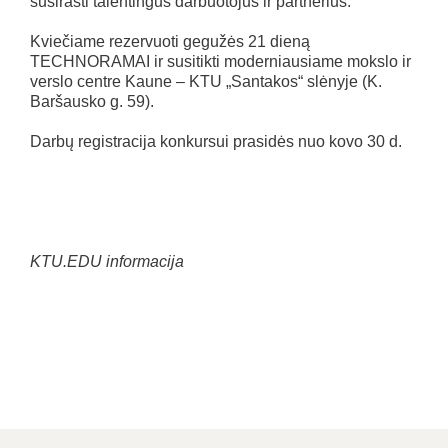
susirasti talentingus darbuotojus ir partnerius.
Kviečiame rezervuoti gegužės 21 dieną
TECHNORAMAI ir susitikti moderniausiame mokslo ir
verslo centre Kaune – KTU „Santakos“ slėnyje (K.
Baršausko g. 59).
Darbų registracija konkursui prasidės nuo kovo 30 d.
KTU.EDU informacija