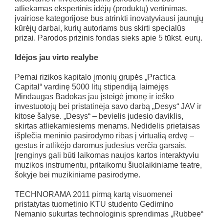
atliekamas ekspertinis idėjų (produktų) vertinimas,
įvairiose kategorijose bus atrinkti inovatyviausi jaunųjų
kūrėjų darbai, kurių autoriams bus skirti specialūs
prizai. Parodos prizinis fondas sieks apie 5 tūkst. eurų.
Idėjos jau virto realybe
Pernai rizikos kapitalo įmonių grupės „Practica
Capital“ vardinę 5000 litų stipendiją laimėjęs
Mindaugas Badokas jau įsteigė įmonę ir ieško
investuotojų bei pristatinėja savo darbą „Desys“ JAV ir
kitose šalyse. „Desys“ – bevielis judesio daviklis,
skirtas atliekamiesiems menams. Nedidelis prietaisas
išplečia meninio pasirodymo ribas į virtualią erdvę –
gestus ir atlikėjo daromus judesius verčia garsais.
Įrenginys gali būti laikomas naujos kartos interaktyviu
muzikos instrumentu, pritaikomu šiuolaikiniame teatre,
šokyje bei muzikiniame pasirodyme.
TECHNORAMA 2011 pirmą kartą visuomenei
pristatytas tuometinio KTU studento Gedimino
Nemanio sukurtas technologinis sprendimas „Rubbee“