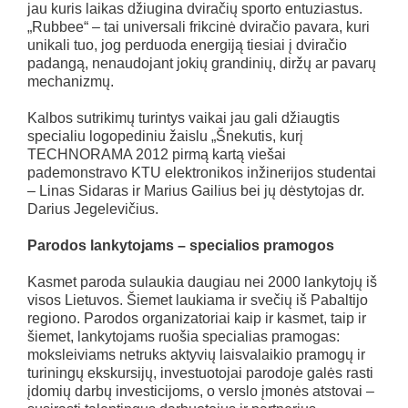
jau kuris laikas džiugina dviračių sporto entuziastus.
„Rubbee“ – tai universali frikcinė dviračio pavara, kuri
unikali tuo, jog perduoda energiją tiesiai į dviračio
padangą, nenaudojant jokių grandinių, diržų ar pavarų
mechanizmų.
Kalbos sutrikimų turintys vaikai jau gali džiaugtis
specialiu logopediniu žaislu „Šnekutis, kurį
TECHNORAMA 2012 pirmą kartą viešai
pademonstravo KTU elektronikos inžinerijos studentai
– Linas Sidaras ir Marius Gailius bei jų dėstytojas dr.
Darius Jegelevičius.
Parodos lankytojams – specialios pramogos
Kasmet paroda sulaukia daugiau nei 2000 lankytojų iš
visos Lietuvos. Šiemet laukiama ir svečių iš Pabaltijo
regiono. Parodos organizatoriai kaip ir kasmet, taip ir
šiemet, lankytojams ruošia specialias pramogas:
moksleiviams netruks aktyvių laisvalaikio pramogų ir
turiningų ekskursijų, investuotojai parodoje galės rasti
įdomių darbų investicijoms, o verslo įmonės atstovai –