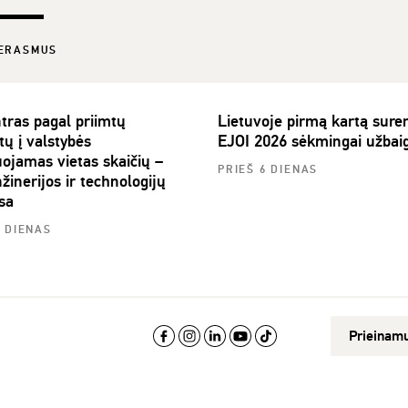
ERASMUS
tras pagal priimtų
Lietuvoje pirmą kartą sure
tų į valstybės
EJOI 2026 sėkmingai užbai
uojamas vietas skaičių –
PRIEŠ 6 DIENAS
žinerijos ir technologijų
sa
3 DIENAS
Prieinam