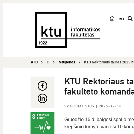
en
p
a
i
e
š
KTU
IF
Naujienos
KTU Rektoriaus taurės 2025 nu
k
a
KTU Rektoriaus ta
fakulteto komand
SVARBIAUSIOS
| 2025-12-18
Gruodžio 16 d. baigėsi spalio mė
krepšinio turnyre varžėsi 10 koma