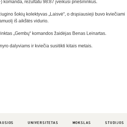
F) komanda, rezultatu 98:87 įveikusi priešininkus.
iugino šokių kolektyvas „Laisvė“, o drąsiausieji buvo kviečiami
muolį iš aikštės vidurio.
šrinktas „Gembų“ komandos žaidėjas Benas Leinartas.
yro dalyviams ir kviečia susitikti kitais metais.
AUSIOS
UNIVERSITETAS
MOKSLAS
STUDIJOS