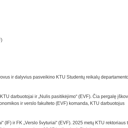
F)
iūrovus ir dalyvius pasveikino KTU Studentų reikalų departament
KTU darbuotojai ir „Nulis pasitikėjimo“ (EVF). Čia pergalę įškovo
nomikos ir verslo fakulteto (EVF) komanda, KTU darbuotojus
 (IF) ir FK „Verslo švyturiai“ (EVF). 2025 metų KTU rektoriaus 