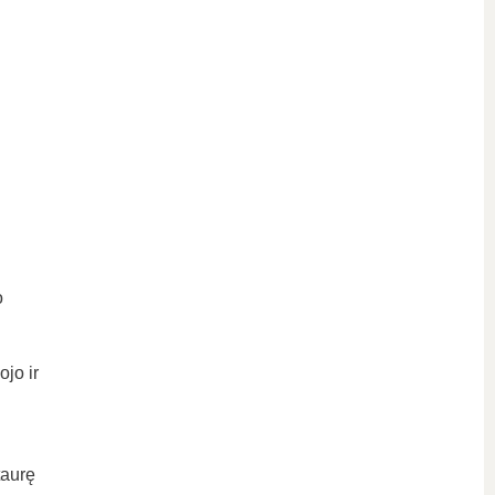
o
jo ir
taurę