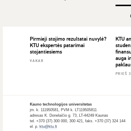
Pirmieji stojimo rezultatai nuvylė?
KTU an
KTU ekspertės patarimai
studen
stojantiesiems
finans
auga in
VAKAR
paklau
PRIEŠ 
Kauno technologijos universitetas
įm. k. 111950581, PVM k. LT119505811
adresas K. Donelaičio g. 73, LT-44249 Kaunas
tel. +370 (37) 300 000, 300 421, faks. +370 (37) 324 144
el. p.
ktu@ktu.lt