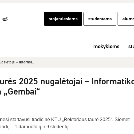
stojantiesiems
studentams
alumn
mokykloms
st
galėtojai – Informa...
urės 2025 nugalėtojai – Informatik
a „Gembai“
nesį startavusi tradicinė KTU „Rektoriaus taurė 2025“. Šiemet
ndų – 1 darbuotojų ir 9 studentų: