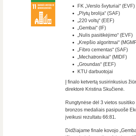
FK „Verslo švyturiai“ (EVF)
„Plytų brolija“ (SAF)
„220 voltų“ (EEF)
„Gembaiׅ“ (IF)
„Nulis pasitikėjimo“ (EVF)
„Krepšio algoritmai“ (MGM
„Fibro cementas“ (SAF)
„Mechatronikai“ (MIDF)
„Groundas“ (EEF)
KTU darbuotojai
Į finalo ketvertą susirinkusius ž
direktorė Kristina Skučienė.
Rungtynėse dėl 3 vietos susitiko 
bronzos medaliais pasipuošė Eko
įveikusi rezultatu 66:81.
Didžiajame finale kovojo „Gembai“