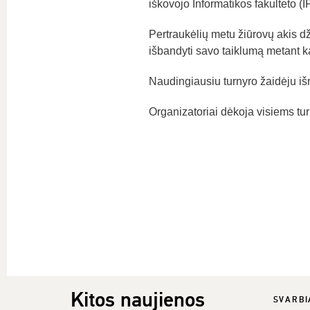
iškovojo Informatikos fakulteto (I
Pertraukėlių metu žiūrovų akis dž
išbandyti savo taiklumą metant ka
Naudingiausiu turnyro žaidėju i
Organizatoriai dėkoja visiems turn
Kitos naujienos
SVARBI