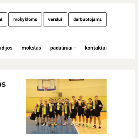
i
mokykloms
verslui
darbuotojams
udijos
mokslas
padaliniai
kontaktai
os