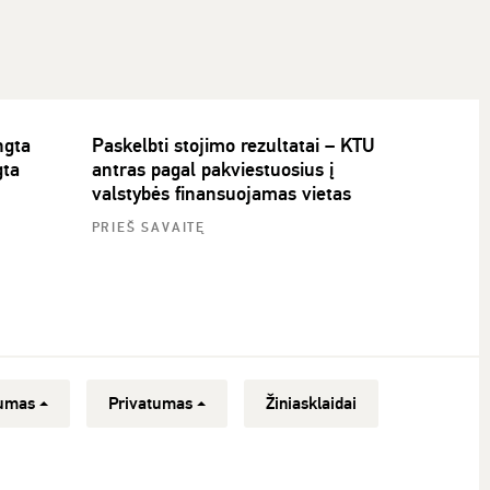
ngta
Paskelbti stojimo rezultatai – KTU
gta
antras pagal pakviestuosius į
valstybės finansuojamas vietas
PRIEŠ SAVAITĘ
umas
Privatumas
Žiniasklaidai