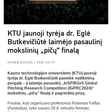
KTU jaunoji tyrėja dr. Eglė
Butkevičiūtė laimėjo pasaulinį
mokslinių „pičų“ finalą
SVARBIAUSIOS
| 2025-02-07
Kauno technologijos universiteto (KTU) jaunoji
tyrėja dr. Eglė Butkevičiūtė pasiekė neįtikėtiną
pergalę – ji laimėjo pasaulinį „InSPiR2eS Global
Pitching Research Competition (IGPRC2024)“
mokslinių „pičų“ finalą ir pagrindinį prizą.
Finalas, kurį organizavo profesorius Robertas Faffas
(Australija), vyko sausio 29 d. virtualiu formatu,