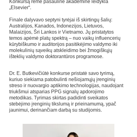
Konkursą rėmė pasaulinė akademinė leidykla
„Elsevier“.
Finale dalyvavo septyni tyrėjai iš skirtingų šalių:
Australijos, Kanados, Indonezijos, Lietuvos,
Malaizijos, Šri Lankos ir Vietnamo. Jų pristatytos
temos apėmė platų spektrą – nuo vaikų influencerių
kūrybiškumo ir auditorijos pasitikėjimo valdymo iki
molekulinių sąveikų atskleidimo bei žmogiškųjų
išteklių valdymo doktorantūros programose.
Dr. E. Butkevičiūtė konkurse pristatė savo tyrimą,
kuriuo siekiama patobulinti nešiojamųjų įrenginių
streso ir nuovargio aptikimo technologijas, naudojant
triukšmui atsparias PPG signalų apdorojimo
metodikas. Tyrimas skirtas padidinti sveikatos
stebėjimo įrenginių tikslumą ir prieinamumą, ypač
jaunimui, derinančiam darbą su studijomis.