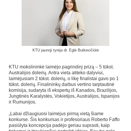
KTU jaunoji tyrėja dr. Eglė Butkevičiūtė
KTU mokslininkė laimėjo pagrindinį prizą – 5 tūkst.
Australijos dolerių. Antra vieta atiteko dalyviui,
laimėjusiam 2 tūkst. dolerių, o likę finalistai gavo po 1
tūkst. dolerių. Finalininkų darbus vertino tarptautinė
komisija, sudaryta iš ekspertų iš Kanados, Brazilijos,
Jungtinės Karalystės, Vokietijos, Australijos, Ispanijos
ir Rumunijos.
„Labai džiaugiuosi laimėjus pirmą vietą šiame
konkurse. Šis konkursas ir profesoriaus Roberto Faffo
pasiūlyta koncepcija padėjo geriau suprasti, kaip