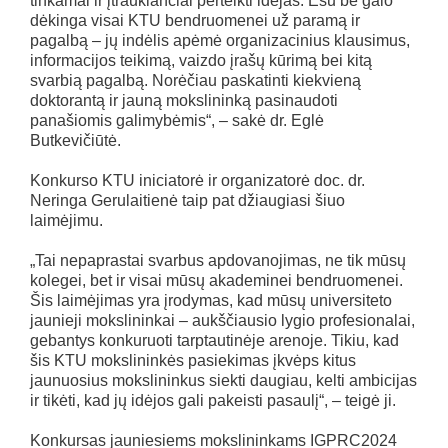
tinkamai ir įtraukiančiai perteikti idėjas. Esu be galo
dėkinga visai KTU bendruomenei už paramą ir
pagalbą – jų indėlis apėmė organizacinius klausimus,
informacijos teikimą, vaizdo įrašų kūrimą bei kitą
svarbią pagalbą. Norėčiau paskatinti kiekvieną
doktorantą ir jauną mokslininką pasinaudoti
panašiomis galimybėmis“, – sakė dr. Eglė
Butkevičiūtė.
Konkurso KTU iniciatorė ir organizatorė doc. dr.
Neringa Gerulaitienė taip pat džiaugiasi šiuo
laimėjimu.
„Tai nepaprastai svarbus apdovanojimas, ne tik mūsų
kolegei, bet ir visai mūsų akademinei bendruomenei.
Šis laimėjimas yra įrodymas, kad mūsų universiteto
jaunieji mokslininkai – aukščiausio lygio profesionalai,
gebantys konkuruoti tarptautinėje arenoje. Tikiu, kad
šis KTU mokslininkės pasiekimas įkvėps kitus
jaunuosius mokslininkus siekti daugiau, kelti ambicijas
ir tikėti, kad jų idėjos gali pakeisti pasaulį“, – teigė ji.
Konkursas jauniesiems mokslininkams IGPRC2024