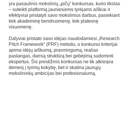
yra pasaulinis mokslinių „pičų“ konkursas, kurio tikslas
– suteikti platformą jauniesiems tyrėjams aiškiai ir
efektyviai pristatyti savo mokslinius darbus, pasiekiant
tiek akademinę bendruomenę, tiek platesnę
visuomenę.
Dalyviai pristato savo idėjas naudodamiesi „Research
Pitch Framework“ (PRF) metodu, o konkurso kriterijai
apima idėjų aiškumą, prasmingumą, realias
pastangas, darnią struktūrą bei gebėjimą sudominti
ekspertus. Šis prestižinis konkursas ne tik atkreipia
dėmesį į tyrimų kokybę, bet ir skatina jaunųjų
mokslininkų ambicijas bei profesionalumą.