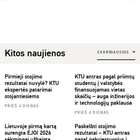
Kitos naujienos
SVARBIAUSIOS
Pirmieji stojimo
KTU antras pagal priimtų
rezultatai nuvylė? KTU
studentų į valstybės
ekspertės patarimai
finansuojamas vietas
stojantiesiems
skaičių – auga inžinerijos
ir technologijų paklausa
PRIEŠ 4 DIENAS
PRIEŠ 6 DIENAS
Lietuvoje pirmą kartą
Paskelbti stojimo
surengta EJOI 2026
rezultatai – KTU antras
sėkmingai užbaigta
pagal pakviestuosius į