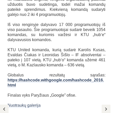
užduotis buvo sudėtinga, todėl mažai komandų
pateikė sprendimus. Kiekvieną komandą sudaryti
galėjo nuo 2 iki 4 programuotojų.
Iš viso renginyje dalyvavo 17 000 programuotojų iš
viso pasaulio. Šie programuotojai sudarė beveik 1054
komandas, su kuriomis varžėsi ir KTU „hub‘e“
dalyvavusios komandos.
KTU United komanda, kurią sudarė Karolis Kusas,
Evaldas Čiakas ir Leonidas Šišlo – IF absolventai –
pateko į 107 vietą. KTU „hub‘o“ komanda užėmė 461
vietą, o M. Kazlausko komanda – 636 vietą.
Globalus rezultatų sąrašas:
https://hashcode.withgoogle.com/hashcode_2016.
html
Finalas vyks Paryžiaus „Google” ofise.
Nuotraukų galerija