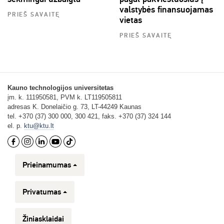
valstybės finansuojamas
PRIEŠ SAVAITĘ
vietas
PRIEŠ SAVAITĘ
Kauno technologijos universitetas
įm. k. 111950581, PVM k. LT119505811
adresas K. Donelaičio g. 73, LT-44249 Kaunas
tel. +370 (37) 300 000, 300 421, faks. +370 (37) 324 144
el. p.
ktu@ktu.lt
Prieinamumas
Privatumas
Žiniasklaidai