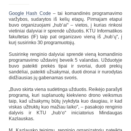
Google Hash Code
– tai komandinės programavimo
varžybos, sudarytos iš kelių etapų. Pirmajam etapui
buvo organizuojami „hub‘ai“ – vietos, į kurias rinkosi
vietiniai dalyviai ir sprendė užduotis. KTU Informatikos
fakultetas (IF) taip pat organizavo vieną iš „hub’ų“, į
kurį susirinko 30 programuotojų.
Susirinkę renginio dalyviai sprendė vieną komandinio
programavimo uždavinį beveik 5 valandas. Užduotyje
buvo pateikti prekės tipai ir svoriai, duoti prekių
sandėliai, pateikti užsakymai, duoti dronai ir nurodytas
didžiausias jų gabenamas svoris.
„Buvo skirta viena sudėtinga užduotis. Reikėjo parašyti
programą, kuri suplanuotų kiekvieno drono veiksmus
taip, kad užsakymų būtų įvykdyta kuo daugiau, ir kad
viskas užtruktų kuo mažiau laiko“, – pasakojo renginio
dalyvis ir KTU „hub‘o“ iniciatorius Mindaugas
Kazlauskas.
M. Kazlausko teigimu, renginio organizatorių pateikta