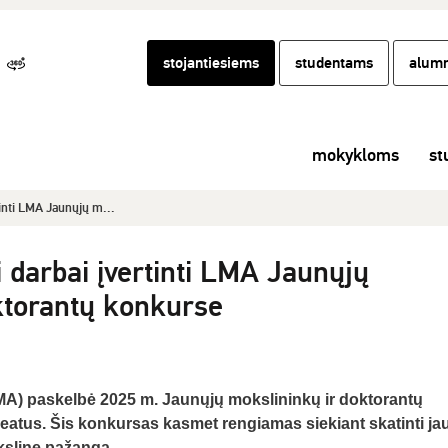
stojantiesiems
studentams
alumn
mokykloms
st
inti LMA Jaunųjų m...
 darbai įvertinti LMA Jaunųjų
ktorantų konkurse
A) paskelbė 2025 m. Jaunųjų mokslininkų ir doktorantų
eatus. Šis konkursas kasmet rengiamas siekiant skatinti ja
kslinę pažangą.