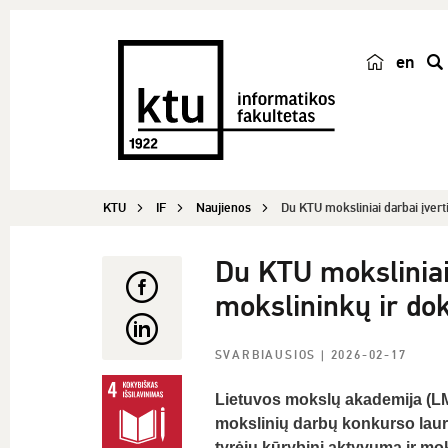
en
p
a
i
e
š
KTU
IF
Naujienos
Du KTU moksliniai darbai įvert
k
a
Du KTU moksliniai
mokslininkų ir do
SVARBIAUSIOS
| 2026-02-17
Lietuvos mokslų akademija (LM
mokslinių darbų konkurso laur
tyrėjų kūrybinį aktyvumą ir mo