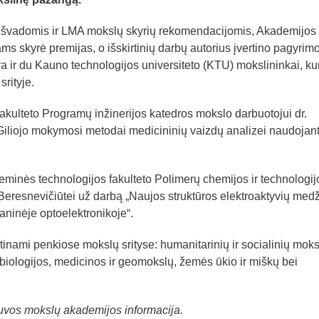
išvadomis ir LMA mokslų skyrių rekomendacijomis, Akademijos
s skyrė premijas, o išskirtinių darbų autorius įvertino pagyrim
ra ir du Kauno technologijos universiteto (KTU) mokslininkai, ku
srityje.
akulteto Programų inžinerijos katedros mokslo darbuotojui dr.
liojo mokymosi metodai medicininių vaizdų analizei naudojan
minės technologijos fakulteto Polimerų chemijos ir technologij
 Beresnevičiūtei už darbą „Naujos struktūros elektroaktyvių med
aninėje optoelektronikoje“.
inami penkiose mokslų srityse: humanitarinių ir socialinių moks
 biologijos, medicinos ir geomokslų, žemės ūkio ir miškų bei
tuvos mokslų akademijos informacija.