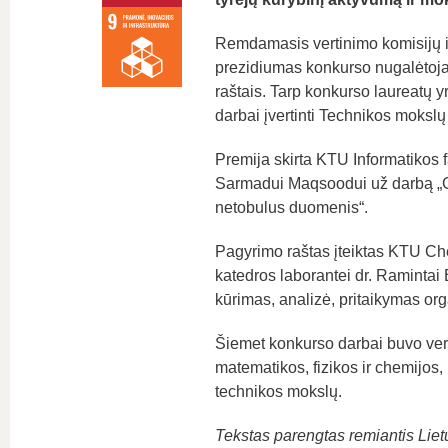
Remdamasis vertinimo komisijų 
prezidiumas konkurso nugalėtojam
raštais. Tarp konkurso laureatų y
darbai įvertinti Technikos mokslų 
Premija skirta KTU Informatikos f
Sarmadui Maqsoodui už darbą „Gi
netobulus duomenis“.
Pagyrimo raštas įteiktas KTU Che
katedros laborantei dr. Ramintai
kūrimas, analizė, pritaikymas org
Šiemet konkurso darbai buvo vert
matematikos, fizikos ir chemijos,
technikos mokslų.
Tekstas parengtas remiantis Lie