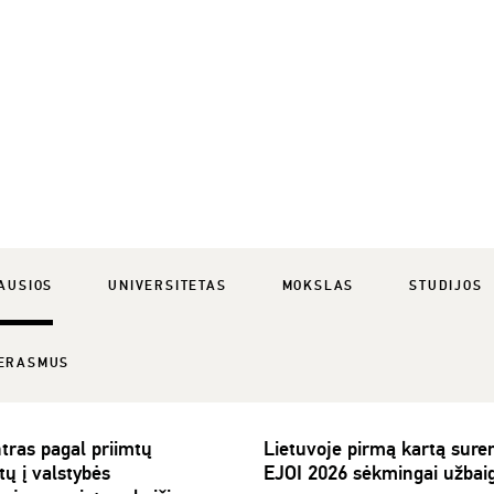
AUSIOS
UNIVERSITETAS
MOKSLAS
STUDIJOS
ERASMUS
tras pagal priimtų
Lietuvoje pirmą kartą sure
tų į valstybės
EJOI 2026 sėkmingai užbai