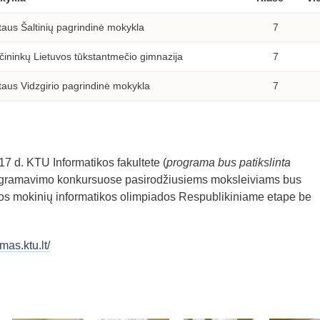
taus Šaltinių pagrindinė mokykla
7
čininkų Lietuvos tūkstantmečio gimnazija
7
taus Vidzgirio pagrindinė mokykla
7
7 d. KTU Informatikos fakultete (
programa bus patikslinta
rogramavimo konkursuose pasirodžiusiems moksleiviams bus
vos mokinių informatikos olimpiados Respublikiniame etape be
umas.ktu.lt/