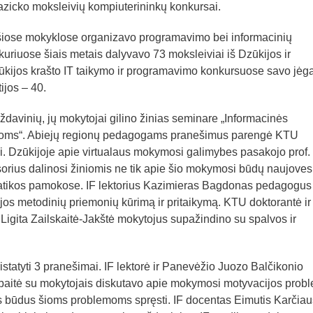
 Kazicko moksleivių kompiuterininkų konkursai.
) šiose mokyklose organizavo programavimo bei informacinių
uriuose šiais metais dalyvavo 73 moksleiviai iš Dzūkijos ir
ūkijos krašto IT taikymo ir programavimo konkursuose savo jėg
ijos – 40.
ždavinių, jų mokytojai gilino žinias seminare „Informacinės
dijoms“. Abiejų regionų pedagogams pranešimus parengė KTU
vai. Dzūkijoje apie virtualaus mokymosi galimybes pasakojo prof. 
rius dalinosi žiniomis ne tik apie šio mokymosi būdų naujoves,
rmatikos pamokose. IF lektorius Kazimieras Bagdonas pedagogus
ijos metodinių priemonių kūrimą ir pritaikymą. KTU doktorantė ir
 Ligita Zailskaitė-Jakštė mokytojus supažindino su spalvos ir
statyti 3 pranešimai. IF lektorė ir Panevėžio Juozo Balčikonio
baitė su mokytojais diskutavo apie mokymosi motyvacijos prob
us būdus šioms problemoms spręsti. IF docentas Eimutis Karčia