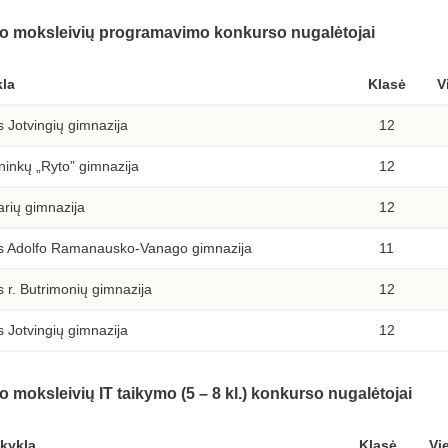
ašto moksleivių programavimo konkurso nugalėtojai
la
Klasė
V
s Jotvingių gimnazija
12
ninkų „Ryto” gimnazija
12
rių gimnazija
12
s Adolfo Ramanausko-Vanago gimnazija
11
s r. Butrimonių gimnazija
12
s Jotvingių gimnazija
12
to moksleivių IT taikymo (5 – 8 kl.) konkurso nugalėtojai
kykla
Klasė
Vi