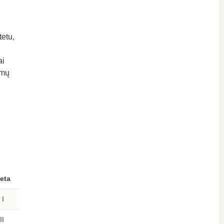
tetu,
ai
imų
ieta
I
II