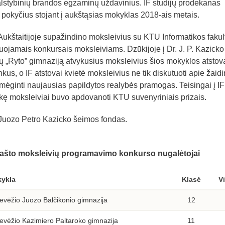
alstybinių brandos egzaminų uždavinius. IF studijų prodekanas
pokyčius stojant į aukštąsias mokyklas 2018-ais metais.
 Aukštaitijoje supažindino moksleivius su KTU Informatikos fakul
uojamais konkursais moksleiviams. Dzūkijoje į Dr. J. P. Kazicko
 „Ryto” gimnaziją atvykusius moksleivius šios mokyklos atstov
kus, o IF atstovai kvietė moksleivius ne tik diskutuoti apie žaid
šmėginti naujausias papildytos realybės pramogas. Teisingai į IF
kę moksleiviai buvo apdovanoti KTU suvenyriniais prizais.
Juozo Petro Kazicko šeimos fondas.
 krašto moksleivių programavimo konkurso nugalėtojai
ykla
Klasė
V
evėžio Juozo Balčikonio gimnazija
12
evėžio Kazimiero Paltaroko gimnazija
11