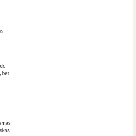
as
dr.
 bet
lemas
uskas