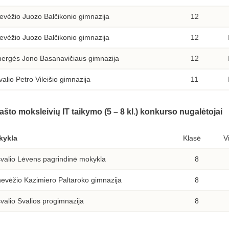
evėžio Juozo Balčikonio gimnazija
12
evėžio Juozo Balčikonio gimnazija
12
ergės Jono Basanavičiaus gimnazija
12
alio Petro Vileišio gimnazija
11
rašto moksleivių IT taikymo (5 – 8 kl.) konkurso nugalėtojai
kykla
Klasė
V
valio Lėvens pagrindinė mokykla
8
evėžio Kazimiero Paltaroko gimnazija
8
valio Svalios progimnazija
8