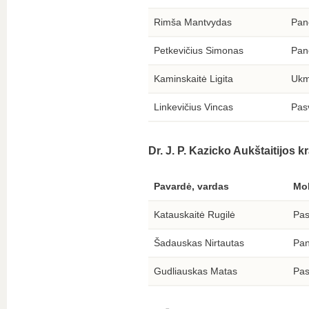
Rimša Mantvydas
Pan
Petkevičius Simonas
Pan
Kaminskaitė Ligita
Ukm
Linkevičius Vincas
Pasv
Dr. J. P. Kazicko Aukštaitijos k
Pavardė, vardas
Mo
Katauskaitė Rugilė
Pas
Šadauskas Nirtautas
Pan
Gudliauskas Matas
Pas