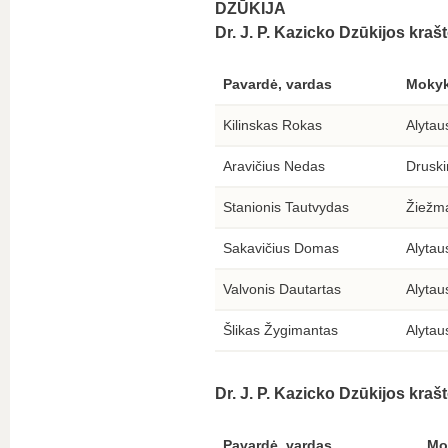
DZŪKIJA
Dr. J. P. Kazicko Dzūkijos kr
Pavardė, vardas
Mokyk
Kilinskas Rokas
Alytau
Aravičius Nedas
Druski
Stanionis Tautvydas
Žiežma
Sakavičius Domas
Alytau
Valvonis Dautartas
Alytau
Šlikas Žygimantas
Alytau
Dr. J. P. Kazicko Dzūkijos kraš
Pavardė, vardas
Mo