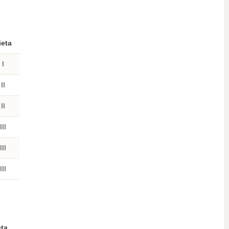
ieta
I
II
II
III
III
III
eta