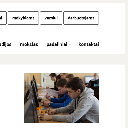
i
mokykloms
verslui
darbuotojams
udijos
mokslas
padaliniai
kontaktai