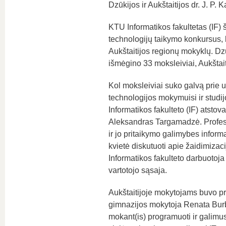
Dzūkijos ir Aukštaitijos dr. J. P.
KTU Informatikos fakultetas (IF
technologijų taikymo konkursus, k
Aukštaitijos regionų mokyklų. Dz
išmėgino 33 moksleiviai, Aukštait
Kol moksleiviai suko galvą prie u
technologijos mokymuisi ir stu
Informatikos fakulteto (IF) atsto
Aleksandras Targamadzė. Profeso
ir jo pritaikymo galimybes info
kvietė diskutuoti apie žaidimizac
Informatikos fakulteto darbuotoja
vartotojo sąsaja.
Aukštaitijoje mokytojams buvo pri
gimnazijos mokytoja Renata Bur
mokant(is) programuoti ir galim