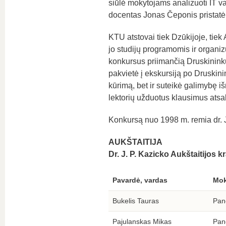
siūlė mokytojams analizuoti IT v
docentas Jonas Čeponis pristatė 
KTU atstovai tiek Dzūkijoje, tiek
jo studijų programomis ir organiz
konkursus priimančią Druskininkų
pakvietė į ekskursiją po Druskinin
kūrimą, bet ir suteikė galimybę i
lektorių užduotus klausimus atsa
Konkursą nuo 1998 m. remia dr. 
AUKŠTAITIJA
Dr. J. P. Kazicko Aukštaitijos
Pavardė, vardas
Mok
Bukelis Tauras
Pan
Pajulanskas Mikas
Pan