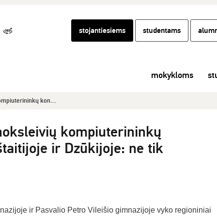
stojantiesiems
studentams
alumn
mokykloms
st
ompiuterininkų kon...
moksleivių kompiuterininkų
itijoje ir Dzūkijoje: ne tik
azijoje ir Pasvalio Petro Vileišio gimnazijoje vyko regioniniai