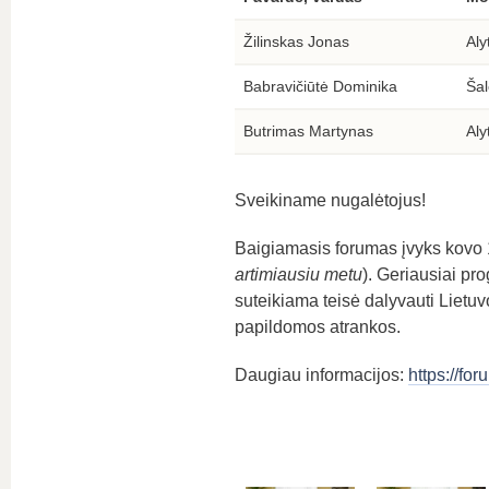
Žilinskas Jonas
Aly
Babravičiūtė Dominika
Šal
Butrimas Martynas
Aly
Sveikiname nugalėtojus!
Baigiamasis forumas įvyks kovo 1
artimiausiu metu
). Geriausiai p
suteikiama teisė dalyvauti Lietu
papildomos atrankos.
Daugiau informacijos:
https://for