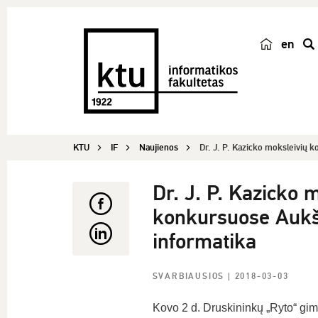
en
p
a
i
e
š
KTU
IF
Naujienos
Dr. J. P. Kazicko moksleivių k
k
a
Dr. J. P. Kazicko 
konkursuose Aukšta
informatika
SVARBIAUSIOS
| 2018-03-03
Kovo 2 d. Druskininkų „Ryto“ gimn