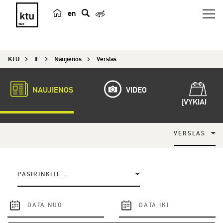
en
p
a
i
KTU
IF
Naujienos
Verslas
e
š
k
NAUJIENOS
VIDEO
a
ĮVYKIAI
VERSLAS
PASIRINKITE...