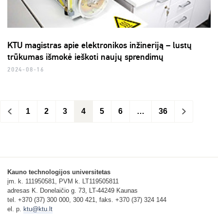
KTU magistras apie elektronikos inžineriją – lustų
trūkumas išmokė ieškoti naujų sprendimų
2024-08-16
<
1
2
3
4
5
6
…
36
>
Kauno technologijos universitetas
įm. k. 111950581, PVM k. LT119505811
adresas K. Donelaičio g. 73, LT-44249 Kaunas
tel. +370 (37) 300 000, 300 421, faks. +370 (37) 324 144
el. p.
ktu@ktu.lt