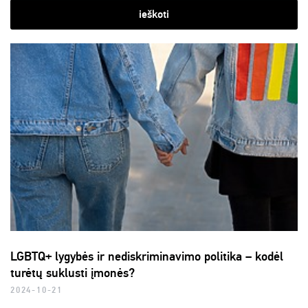
ieškoti
LGBTQ+ lygybės ir nediskriminavimo politika – kodėl
turėtų suklusti įmonės?
2024-10-21