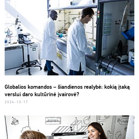
Globalios komandos – šiandienos realybė: kokią įtaką
verslui daro kultūrinė įvairovė?
2024-10-17