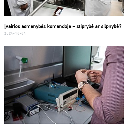
Įvairios asmenybės komandoje – stiprybė ar silpnybė?
2024-10-04