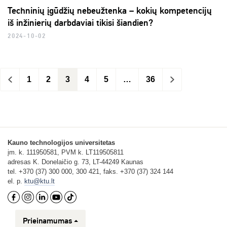
Techninių įgūdžių nebeužtenka – kokių kompetencijų
iš inžinierių darbdaviai tikisi šiandien?
2024-10-02
<
1
2
3
4
5
…
36
>
Kauno technologijos universitetas
įm. k. 111950581, PVM k. LT119505811
adresas K. Donelaičio g. 73, LT-44249 Kaunas
tel. +370 (37) 300 000, 300 421, faks. +370 (37) 324 144
el. p.
ktu@ktu.lt
Prieinamumas