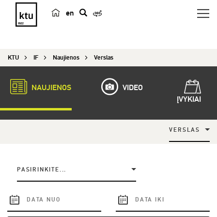
en
p
a
i
KTU
IF
Naujienos
Verslas
e
š
k
NAUJIENOS
VIDEO
a
ĮVYKIAI
VERSLAS
PASIRINKITE...