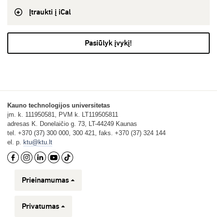
Įtraukti į iCal
Pasiūlyk įvykį!
Kauno technologijos universitetas
įm. k. 111950581, PVM k. LT119505811
adresas K. Donelaičio g. 73, LT-44249 Kaunas
tel. +370 (37) 300 000, 300 421, faks. +370 (37) 324 144
el. p.
ktu@ktu.lt
Prieinamumas
Privatumas