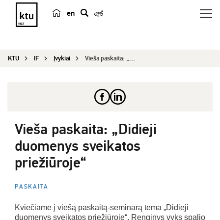
en
p
a
i
KTU
IF
Įvykiai
Vieša paskaita: „Didieji duomenys sveikatos prie...
e
š
k
a
Vieša paskaita: „Didieji
duomenys sveikatos
priežiūroje“
PASKAITA
Kviečiame į viešą paskaitą-seminarą tema „Didieji
duomenys sveikatos priežiūroje“. Renginys vyks spalio