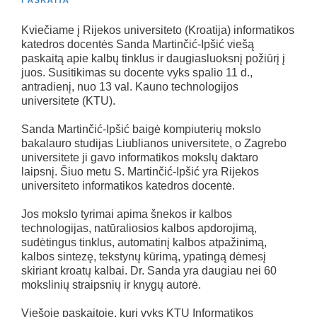
PASKAITA
Kviečiame į Rijekos universiteto (Kroatija) informatikos
katedros docentės Sanda Martinčić-Ipšić viešą
paskaitą apie kalbų tinklus ir daugiasluoksnį požiūrį į
juos. Susitikimas su docente vyks spalio 11 d.,
antradienį, nuo 13 val. Kauno technologijos
universitete (KTU).
Sanda Martinčić-Ipšić baigė kompiuterių mokslo
bakalauro studijas Liublianos universitete, o Zagrebo
universitete ji gavo informatikos mokslų daktaro
laipsnį. Šiuo metu S. Martinčić-Ipšić yra Rijekos
universiteto informatikos katedros docentė.
Jos mokslo tyrimai apima šnekos ir kalbos
technologijas, natūraliosios kalbos apdorojimą,
sudėtingus tinklus, automatinį kalbos atpažinimą,
kalbos sintezę, tekstynų kūrimą, ypatingą dėmesį
skiriant kroatų kalbai. Dr. Sanda yra daugiau nei 60
mokslinių straipsnių ir knygų autorė.
Viešoje paskaitoje, kuri vyks KTU Informatikos