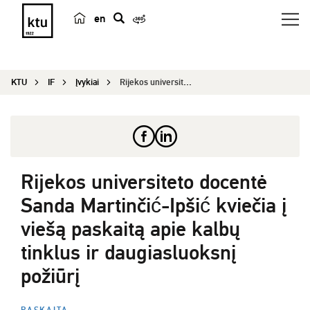
en
p
a
i
KTU
IF
Įvykiai
Rijekos universiteto docentė Sanda Martinčić-Ipš...
e
š
k
a
Rijekos universiteto docentė
Sanda Martinčić-Ipšić kviečia į
viešą paskaitą apie kalbų
tinklus ir daugiasluoksnį
požiūrį