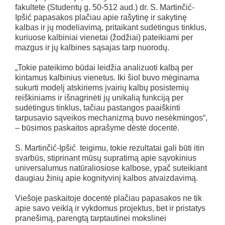
fakultete (Studentų g. 50-512 aud.) dr. S. Martinčić-
Ipšić papasakos plačiau apie rašytinę ir sakytinę
kalbas ir jų modeliavimą, pritaikant sudėtingus tinklus,
kuriuose kalbiniai vienetai (žodžiai) pateikiami per
mazgus ir jų kalbines sąsajas tarp nuorodų.
„Tokie pateikimo būdai leidžia analizuoti kalbą per
kintamus kalbinius vienetus. Iki šiol buvo mėginama
sukurti modelį atskiriems įvairių kalbų posistemių
reiškiniams ir išnagrinėti jų unikalią funkciją per
sudėtingus tinklus, tačiau pastangos paaiškinti
tarpusavio sąveikos mechanizmą buvo nesėkmingos“,
– būsimos paskaitos aprašyme dėstė docentė.
S. Martinčić-Ipšić teigimu, tokie rezultatai gali būti itin
svarbūs, stiprinant mūsų supratimą apie sąvokinius
universalumus natūraliosiose kalbose, ypač suteikiant
daugiau žinių apie kognityvinį kalbos atvaizdavimą.
Viešoje paskaitoje docentė plačiau papasakos ne tik
apie savo veiklą ir vykdomus projektus, bet ir pristatys
pranešimą, parengtą tarptautinei mokslinei