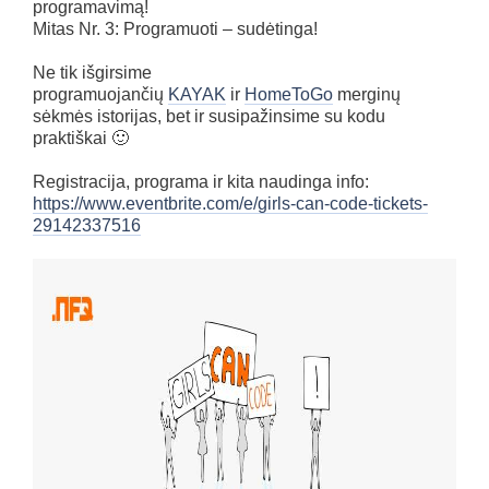
programavimą!
Mitas Nr. 3: Programuoti – sudėtinga!
Ne tik išgirsime
programuojančių
KAYAK
ir
HomeToGo
merginų
sėkmės istorijas, bet ir susipažinsime su kodu
praktiškai 🙂
Registracija, programa ir kita naudinga info:
https://
www.eventbrite.com/e/
girls-can-code-tickets-
2914
2337516