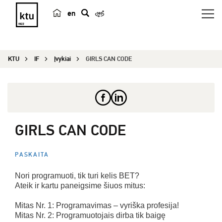
en
p
a
i
KTU
IF
Įvykiai
GIRLS CAN CODE
e
š
k
a
GIRLS CAN CODE
PASKAITA
Nori programuoti, tik turi kelis BET?
Ateik ir kartu paneigsime šiuos mitus:
Mitas Nr. 1: Programavimas – vyriška profesija!
Mitas Nr. 2: Programuotojais dirba tik baigę