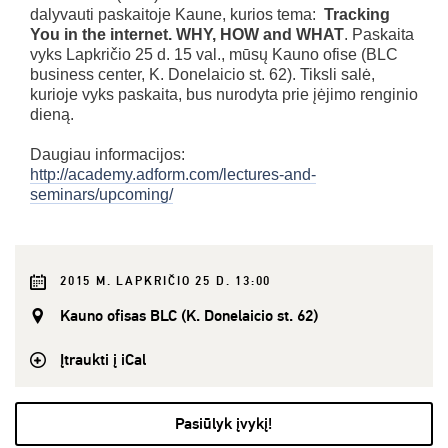
dalyvauti paskaitoje Kaune, kurios tema:
Tracking
You in the internet. WHY, HOW and WHAT
. Paskaita
vyks Lapkričio 25 d. 15 val., mūsų Kauno ofise (BLC
business center, K. Donelaicio st. 62). Tiksli salė,
kurioje vyks paskaita, bus nurodyta prie įėjimo renginio
dieną.
Daugiau informacijos:
http://academy.adform.com/lectures-and-
seminars/upcoming/
2015 M. LAPKRIČIO 25 D. 13:00
Kauno ofisas BLC (K. Donelaicio st. 62)
Įtraukti į iCal
Pasiūlyk įvykį!