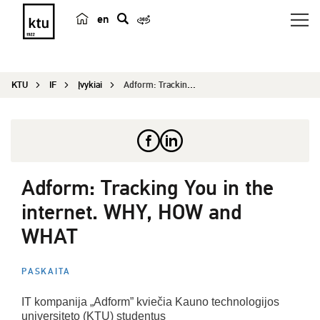
en
p
a
i
KTU
IF
Įvykiai
Adform: Tracking You in the internet. WHY, HOW a...
e
š
k
a
Adform: Tracking You in the
internet. WHY, HOW and
WHAT
PASKAITA
IT kompanija „Adform” kviečia Kauno technologijos
universiteto (KTU) studentus