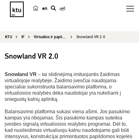
en
p
a
i
KTU
IF
Virtualios ir papildytos realybės technologijų laboratorija
Snowland VR 2.0
e
š
k
Snowland VR 2.0
a
Snowland VR
– tai slidinėjimą imituojantis žaidimas
virtualiojoje realybėje. Žaidimo įvesčiai naudojama
specialiai sukonstruota balansavimo platforma, o
virtualiosios realybės dėka naudotojai yra nukeliami į
snieguotų kalnų aplinką.
Balansavimo platforma sukasi viena ašimi. Jos pasukimo
kampas yra ribojamas. Šis pasukimo kampas suteikia
įvesties signalą virtualiosios realybės programai. Dėl to,
kad nusileidimas virtualiuoju kalnu naudotojams gali būti
intensyvus, konstrukcijai primontuotos papildomos kojelės