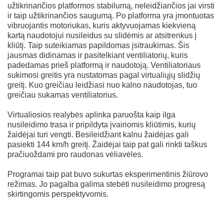
užtikrinančios platformos stabilumą, neleidžiančios jai virsti
ir taip užtikrinančios saugumą. Po platforma yra įmontuotas
vibruojantis motoriukas, kuris aktyvuojamas kiekvieną
kartą naudotojui nusileidus su slidėmis ar atsitrenkus į
kliūtį. Taip suteikiamas papildomas įsitraukimas. Šis
jausmas didinamas ir pasitelkiant ventiliatorių, kuris
padedamas prieš platformą ir naudotoją. Ventiliatoriaus
sukimosi greitis yra nustatomas pagal virtualiųjų slidžių
greitį. Kuo greičiau leidžiasi nuo kalno naudotojas, tuo
greičiau sukamas ventiliatorius.
Virtualiosios realybės aplinka paruošta kaip ilga
nusileidimo trasa ir pripildyta įvairiomis kliūtimis, kurių
žaidėjai turi vengti. Besileidžiant kalnu žaidėjas gali
pasiekti 144 km/h greitį. Žaidėjai taip pat gali rinkti taškus
pračiuoždami pro raudonas vėliavėles.
Programai taip pat buvo sukurtas eksperimentinis žiūrovo
režimas. Jo pagalba galima stebėti nusileidimo progresą
skirtingomis perspektyvomis.