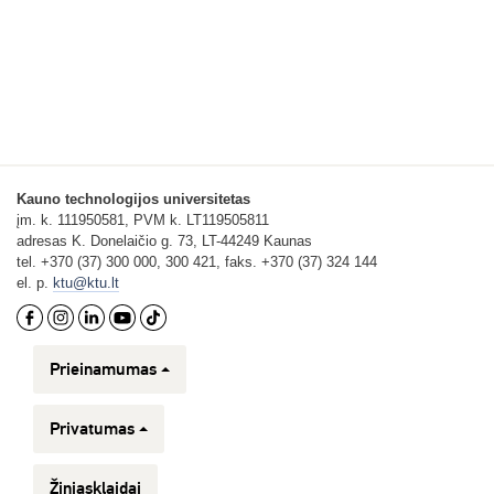
Kauno technologijos universitetas
įm. k. 111950581, PVM k. LT119505811
adresas K. Donelaičio g. 73, LT-44249 Kaunas
tel. +370 (37) 300 000, 300 421, faks. +370 (37) 324 144
el. p.
ktu@ktu.lt
Prieinamumas
Privatumas
Žiniasklaidai