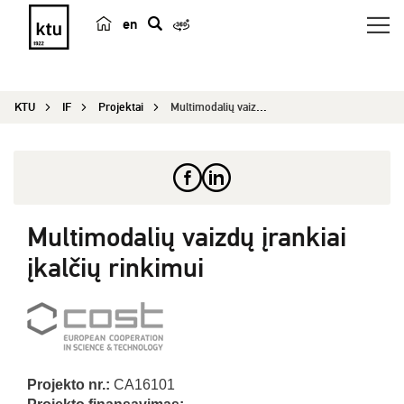
en
p
a
i
KTU
IF
Projektai
Multimodalių vaizdų įrankiai įkalčių rinkimui...
e
š
k
a
Multimodalių vaizdų įrankiai
įkalčių rinkimui
Projekto nr.:
CA16101