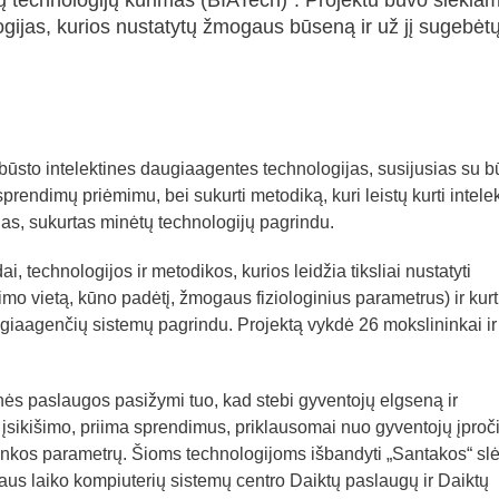
alių technologijų kūrimas (BIATech)“. Projektu buvo siekia
logijas, kurios nustatytų žmogaus būseną ir už jį sugebėt
s būsto intelektines daugiaagentes technologijas, susijusias su b
rendimų priėmimu, bei sukurti metodiką, kuri leistų kurti intele
gas, sukurtas minėtų technologijų pagrindu.
, technologijos ir metodikos, kurios leidžia tiksliai nustatyti
o vietą, kūno padėtį, žmogaus fiziologinius parametrus) ir kurt
giaagenčių sistemų pagrindu. Projektą vykdė 26 mokslininkai ir
inės paslaugos pasižymi tuo, kad stebi gyventojų elgseną ir
įsikišimo, priima sprendimus, priklausomai nuo gyventojų įproči
inkos parametrų. Šioms technologijoms išbandyti „Santakos“ sl
aus laiko kompiuterių sistemų centro Daiktų paslaugų ir Daiktų