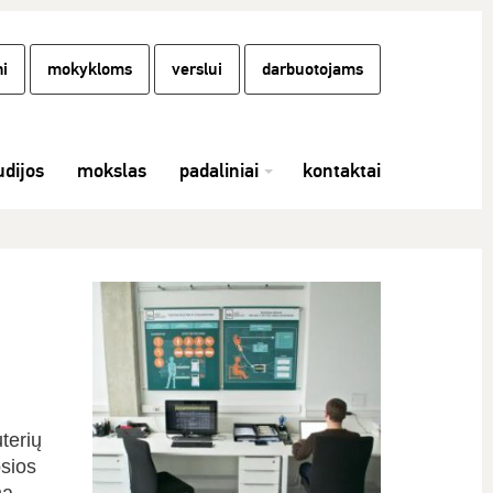
i
mokykloms
verslui
darbuotojams
udijos
mokslas
padaliniai
kontaktai
terių
osios