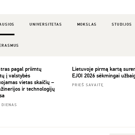
AUSIOS
UNIVERSITETAS
MOKSLAS
STUDIJOS
ERASMUS
tras pagal priimtų
Lietuvoje pirmą kartą sure
tų į valstybės
EJOI 2026 sėkmingai užbai
uojamas vietas skaičių –
PRIEŠ SAVAITĘ
žinerijos ir technologijų
sa
4 DIENAS