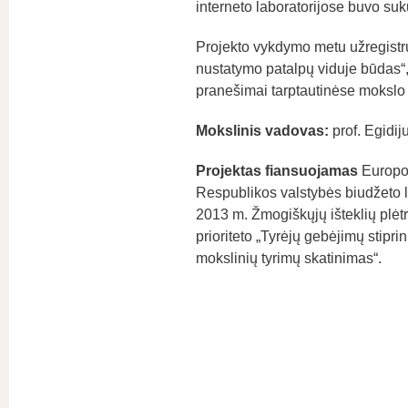
interneto laboratorijose buvo suku
Projekto vykdymo metu užregistru
nustatymo patalpų viduje būdas“, 
pranešimai tarptautinėse mokslo
Mokslinis vadovas:
prof. Egidi
Projektas fiansuojamas
Europos
Respublikos valstybės biudžeto
2013 m. Žmogiškųjų išteklių plė
prioriteto „Tyrėjų gebėjimų stip
mokslinių tyrimų skatinimas“.