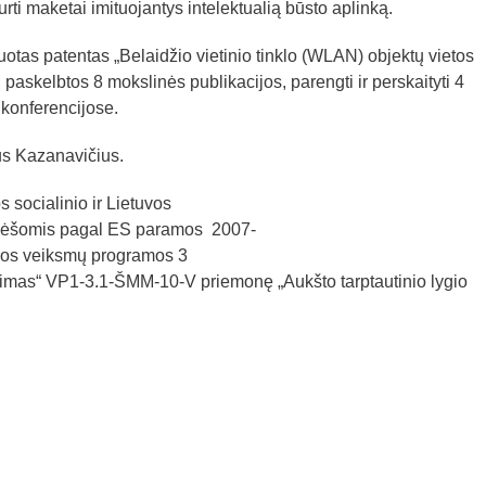
rti maketai imituojantys intelektualią būsto aplinką.
otas patentas „Belaidžio vietinio tinklo (WLAN) objektų vietos
paskelbtos 8 mokslinės publikacijos, parengti ir perskaityti 4
 konferencijose.
jus Kazanavičius.
 socialinio ir Lietuvos
 lėšomis pagal ES paramos 2007-
tros veiksmų programos 3
rinimas“ VP1-3.1-ŠMM-10-V priemonę „Aukšto tarptautinio lygio