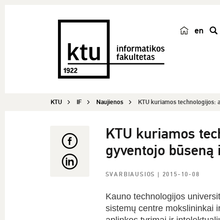
en
p
a
i
e
š
KTU
IF
Naujienos
KTU kuriamos technologijos: at
k
a
KTU kuriamos techn
gyventojo būseną 
SVARBIAUSIOS
| 2015-10-08
Kauno technologijos universit
sistemų centre mokslininkai i