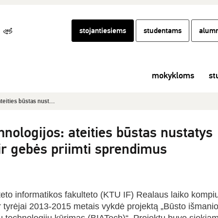
stojantiesiems
studentams
alumn
mokykloms
st
eities būstas nust...
ologijos: ateities būstas nustatys
ir gebės priimti sprendimus
eto informatikos fakulteto (KTU IF) Realaus laiko kompiu
r tyrėjai 2013-2015 metais vykdė projektą „Būsto išmani