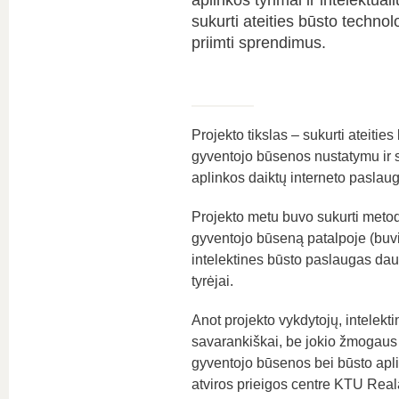
aplinkos tyrimai ir intelektu
sukurti ateities būsto techno
priimti sprendimus.
Projekto tikslas – sukurti ateitie
gyventojo būsenos nustatymu ir sp
aplinkos daiktų interneto paslau
Projekto metu buvo sukurti metodai
gyventojo būseną patalpoje (buvim
intelektines būsto paslaugas dau
tyrėjai.
Anot projekto vykdytojų, intelekt
savarankiškai, be jokio žmogaus 
gyventojo būsenos bei būsto apl
atviros prieigos centre KTU Real