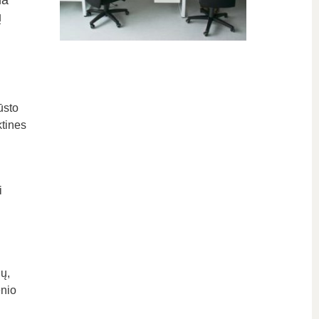
ma
ų
ūsto
ktines
i
ų,
ėnio