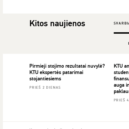
Kitos naujienos
SVARBI
Pirmieji stojimo rezultatai nuvylė?
KTU an
KTU ekspertės patarimai
studen
stojantiesiems
finans
auga in
PRIEŠ 2 DIENAS
paklau
PRIEŠ 