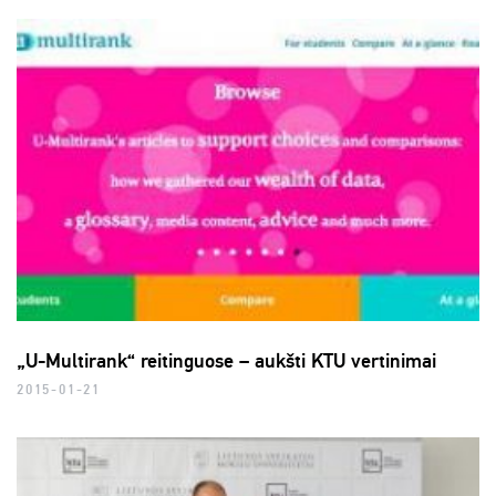
„U-Multirank“ reitinguose – aukšti KTU vertinimai
2015-01-21