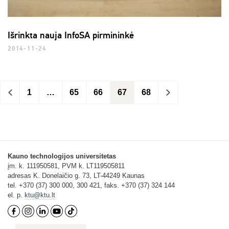
Išrinkta nauja InfoSA pirmininkė
2014-11-24
<
1
…
65
66
67
68
>
Kauno technologijos universitetas
įm. k. 111950581, PVM k. LT119505811
adresas K. Donelaičio g. 73, LT-44249 Kaunas
tel. +370 (37) 300 000, 300 421, faks. +370 (37) 324 144
el. p.
ktu@ktu.lt