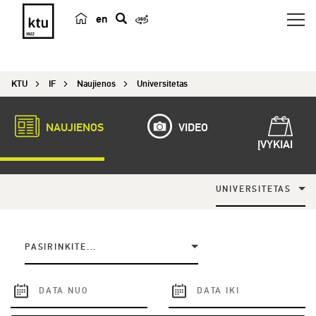
en
p
a
i
KTU
IF
Naujienos
Universitetas
e
š
k
NAUJIENOS
VIDEO
a
ĮVYKIAI
UNIVERSITETAS
PASIRINKITE...