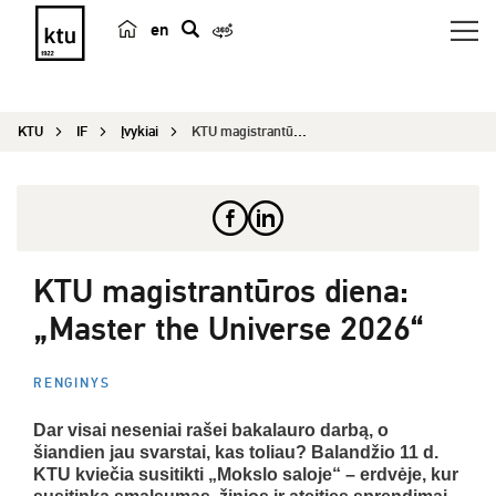
en
p
a
i
KTU
IF
Įvykiai
KTU magistrantūros diena: „Master the Universe 2...
e
š
k
a
KTU magistrantūros diena:
„Master the Universe 2026“
RENGINYS
Dar visai neseniai rašei bakalauro darbą, o
šiandien jau svarstai, kas toliau? Balandžio 11 d.
KTU kviečia susitikti „Mokslo saloje“ – erdvėje, kur