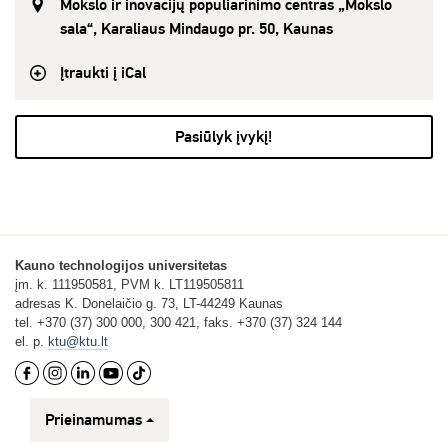
Mokslo ir inovacijų populiarinimo centras „Mokslo
sala“, Karaliaus Mindaugo pr. 50, Kaunas
Įtraukti į iCal
Pasiūlyk įvykį!
Kauno technologijos universitetas
įm. k. 111950581, PVM k. LT119505811
adresas K. Donelaičio g. 73, LT-44249 Kaunas
tel. +370 (37) 300 000, 300 421, faks. +370 (37) 324 144
el. p.
ktu@ktu.lt
Prieinamumas