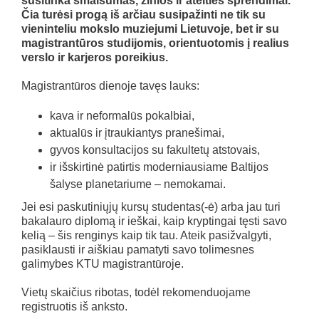
susitinka smalsumas, žinios ir ateities sprendimai.
Čia turėsi progą iš arčiau susipažinti ne tik su
vieninteliu mokslo muziejumi Lietuvoje, bet ir su
magistrantūros studijomis, orientuotomis į realius
verslo ir karjeros poreikius.
Magistrantūros dienoje tavęs lauks:
kava ir neformalūs pokalbiai,
aktualūs ir įtraukiantys pranešimai,
gyvos konsultacijos su fakultetų atstovais,
ir išskirtinė patirtis moderniausiame Baltijos
šalyse planetariume – nemokamai.
Jei esi paskutiniųjų kursų studentas(-ė) arba jau turi
bakalauro diplomą ir ieškai, kaip kryptingai tęsti savo
kelią – šis renginys kaip tik tau. Ateik pasižvalgyti,
pasiklausti ir aiškiau pamatyti savo tolimesnes
galimybes KTU magistrantūroje.
Vietų skaičius ribotas, todėl rekomenduojame
registruotis iš anksto.