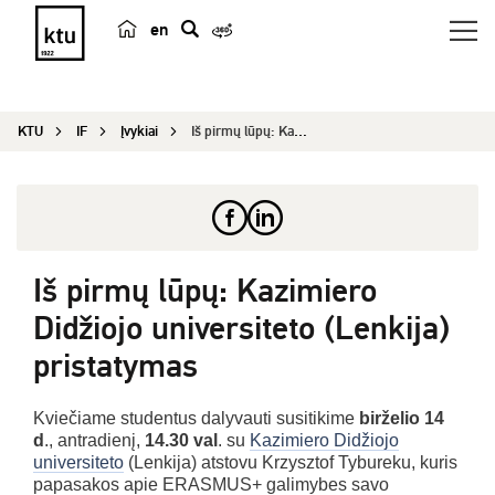
en
p
a
i
KTU
IF
Įvykiai
Iš pirmų lūpų: Kazimiero Didžiojo universiteto (...
e
š
k
a
Iš pirmų lūpų: Kazimiero
Didžiojo universiteto (Lenkija)
pristatymas
Kviečiame studentus dalyvauti susitikime
birželio 14
d
., antradienį,
14.30 val
. su
Kazimiero Didžiojo
universiteto
(Lenkija) atstovu Krzysztof Tybureku, kuris
papasakos apie ERASMUS+ galimybes savo