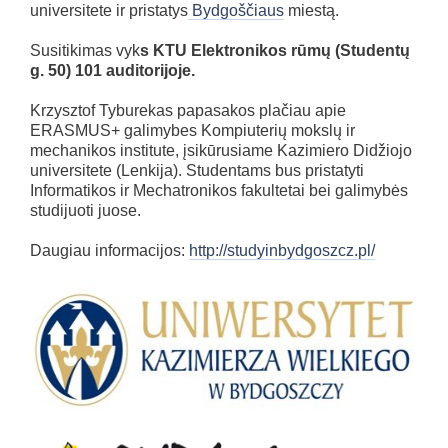
universitete ir pristatys
Bydgoščiaus
miestą.
Susitikimas vyk
s KTU Elektronikos rūmų (Studentų
g. 50) 101 auditorijoje.
Krzysztof Tyburekas papasakos plačiau apie
ERASMUS+ galimybes Kompiuterių mokslų ir
mechanikos institute, įsikūrusiame Kazimiero Didžiojo
universitete (Lenkija). Studentams bus pristatyti
Informatikos ir Mechatronikos fakultetai bei galimybės
studijuoti juose.
Daugiau informacijos:
http://studyinbydgoszcz.pl/