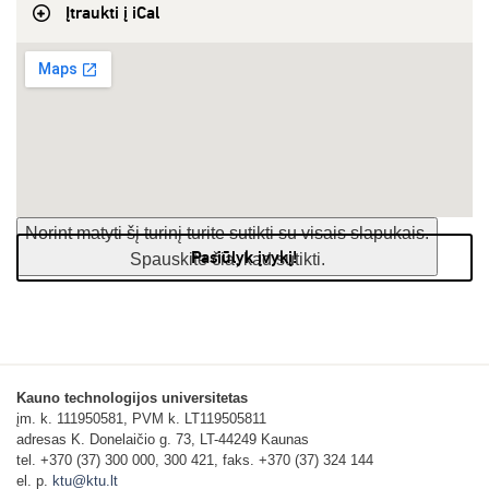
Įtraukti į iCal
Norint matyti šį turinį turite sutikti su visais slapukais.
Pasiūlyk įvykį!
Spauskite čia, kad sutikti.
Kauno technologijos universitetas
įm. k. 111950581, PVM k. LT119505811
adresas K. Donelaičio g. 73, LT-44249 Kaunas
tel. +370 (37) 300 000, 300 421, faks. +370 (37) 324 144
el. p.
ktu@ktu.lt