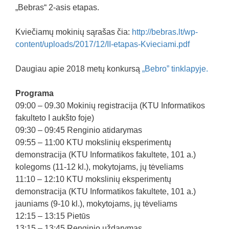
„Bebras“ 2-asis etapas.
Kviečiamų mokinių sąrašas čia:
http://bebras.lt/wp-
content/uploads/2017/12/II-etapas-Kvieciami.pdf
Daugiau apie 2018 metų konkursą
„Bebro” tinklapyje.
Programa
09:00 – 09.30 Mokinių registracija (KTU Informatikos
fakulteto I aukšto foje)
09:30 – 09:45 Renginio atidarymas
09:55 – 11:00 KTU mokslinių eksperimentų
demonstracija (KTU Informatikos fakultete, 101 a.)
kolegoms (11-12 kl.), mokytojams, jų tėveliams
11:10 – 12:10 KTU mokslinių eksperimentų
demonstracija (KTU Informatikos fakultete, 101 a.)
jauniams (9-10 kl.), mokytojams, jų tėveliams
12:15 – 13:15 Pietūs
13:15 – 13:45 Renginio uždarymas