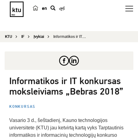
en
p
a
i
KTU
IF
Įvykiai
Informatikos ir IT konkursas moksleiviams „...
e
š
k
a
Informatikos ir IT konkursas
moksleiviams „Bebras 2018”
KONKURSAS
Vasario 3 d., šeštadienį, Kauno technologijos
universitete (KTU) jau ketvirtą kartą vyks Tarptautinis
informatikos ir informacinių technologijų konkurso