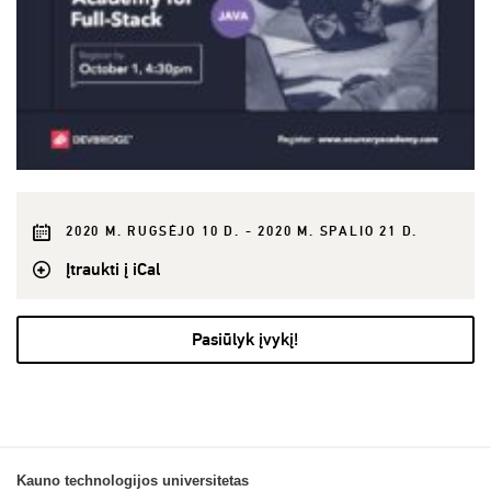
2020 M. RUGSĖJO 10 D. - 2020 M. SPALIO 21 D.
Įtraukti į iCal
Pasiūlyk įvykį!
Kauno technologijos universitetas