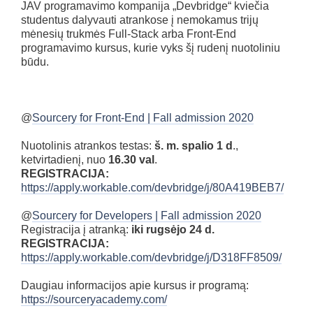
JAV programavimo kompanija „Devbridge“ kviečia
studentus dalyvauti atrankose į nemokamus trijų
mėnesių trukmės Full-Stack arba Front-End
programavimo kursus, kurie vyks šį rudenį nuotoliniu
būdu.
@
Sourcery for Front-End | Fall admission 2020
Nuotolinis atrankos testas:
š. m. spalio 1 d
.,
ketvirtadienį, nuo
16.30 val
.
REGISTRACIJA:
https://apply.workable.com/devbridge/j/80A419BEB7/
@
Sourcery for Developers | Fall admission 2020
Registracija į atranką:
iki rugsėjo 24 d.
REGISTRACIJA:
https://apply.workable.com/devbridge/j/D318FF8509/
Daugiau informacijos apie kursus ir programą:
https://sourceryacademy.com/