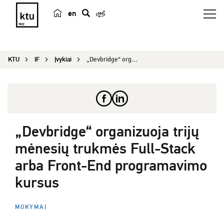
en
p
a
i
KTU
IF
Įvykiai
„Devbridge“ organizuoja trijų mėnesių trukmės Fu...
e
š
k
a
„Devbridge“ organizuoja trijų
mėnesių trukmės Full-Stack
arba Front-End programavimo
kursus
MOKYMAI